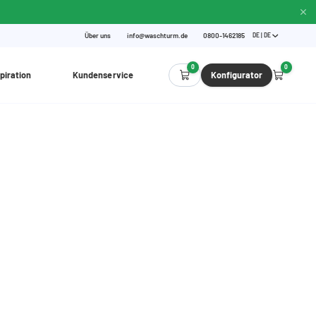
Über uns
info@waschturm.de
0800-1462185
DE | DE
0
0
piration
Kundenservice
Konfigurator