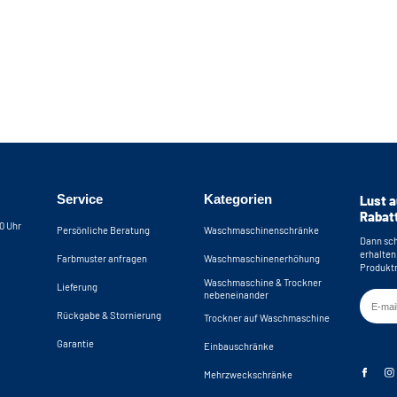
Service
Kategorien
Lust a
Rabat
30 Uhr
Persönliche Beratung
Waschmaschinenschränke
Dann sch
erhalten
Farbmuster anfragen
Waschmaschinenerhöhung
Produktn
Waschmaschine & Trockner
Lieferung
nebeneinander
Rückgabe & Stornierung
Trockner auf Waschmaschine
Garantie
Einbauschränke
Mehrzweckschränke