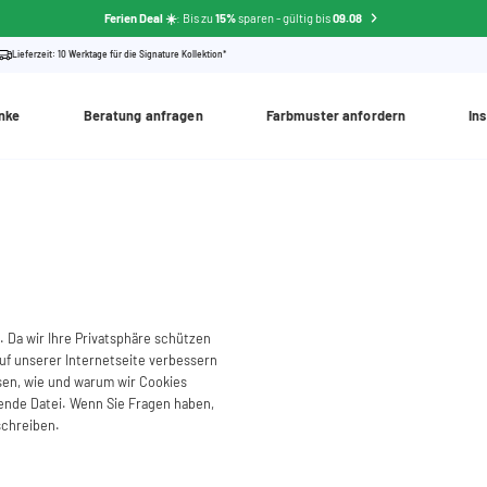
Ferien Deal ☀️
: Bis zu
15%
sparen
- gültig bis
09.08
Lieferzeit: 10 Werktage für die Signature Kollektion*
nke
Beratung anfragen
Farbmuster anfordern
Ins
. Da wir Ihre Privatsphäre schützen
uf unserer Internetseite verbessern
ssen, wie und warum wir Cookies
hende Datei. Wenn Sie Fragen haben,
schreiben.