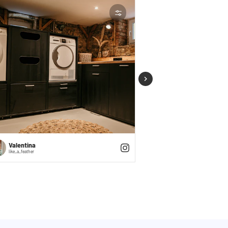
Jetzt entwerfen
Valentina
Melodie
like_a_feather
einfachmelodie