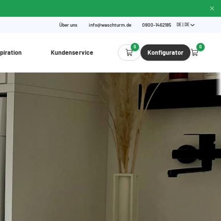
Über uns
info@waschturm.de
0800-1462185
DE | DE
0
0
piration
Kundenservice
Konfigurator