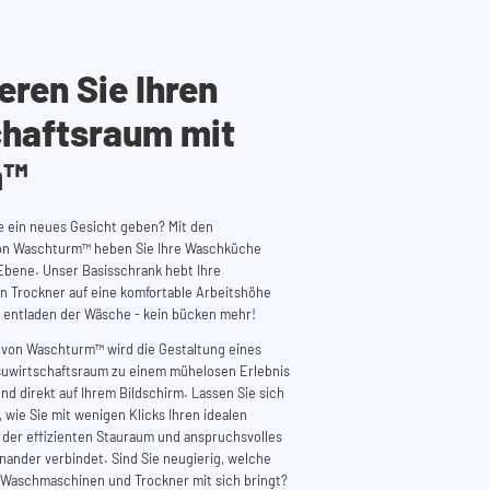
eren Sie Ihren
haftsraum mit
m™
 ein neues Gesicht geben? Mit den
on
Waschturm™
heben Sie Ihre Waschküche
Ebene. Unser Basisschrank hebt Ihre
 Trockner auf eine komfortable Arbeitshöhe
entladen der Wäsche - kein bücken mehr!
 von
Waschturm™
wird die Gestaltung eines
asuwirtschaftsraum zu einem mühelosen Erlebnis
 und direkt auf Ihrem Bildschirm. Lassen Sie sich
 wie Sie mit wenigen Klicks Ihren idealen
der effizienten Stauraum und anspruchsvolles
ander verbindet. Sind Sie neugierig, welche
r Waschmaschinen und Trockner mit sich bringt?