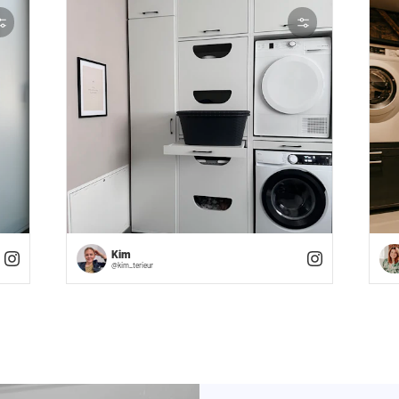
Jetzt entwerfen
Jetzt entwerfen
Kim
@kim_terieur