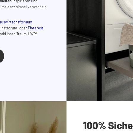
hkeiten
inspirieren und
äume
ganz simpel
verwandeln
auswirtschaftsraum
e Instagram- oder
Pinterest
-
e bald Ihren Traum-HWR!
100% Siche