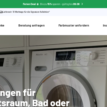
Ferien Deal ☀️
: Bis zu
15%
sparen
- gültig bis
09.08
Lieferzeit: 10 Werktage für die Signature Kollektion*
nke
Beratung anfragen
Farbmuster anfordern
Ins
ngen für
tsraum, Bad oder