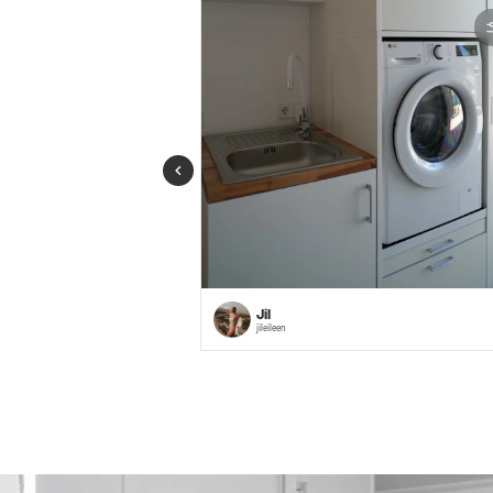
Jil
jileileen