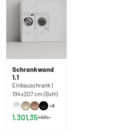
Schrankwand
1.1
Einbauschrank |
194x207 cm (BxH)
+6
1.301,35
1.531,-