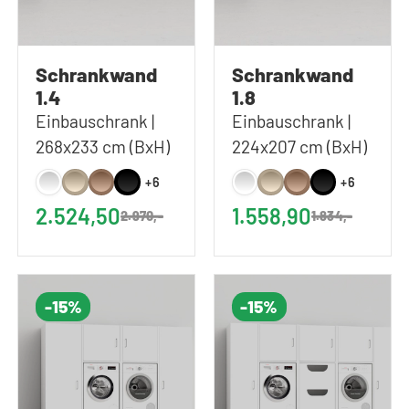
Schrankwand
Schrankwand
1.4
1.8
Einbauschrank |
Einbauschrank |
268x233 cm (BxH)
224x207 cm (BxH)
+6
+6
2.524,50
1.558,90
2.970,-
1.834,-
-15%
-15%