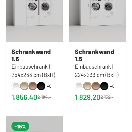
Schrankwand
Schrankwand
1.6
1.5
Einbauschrank |
Einbauschrank |
254x233 cm (BxH)
224x233 cm (BxH)
+6
+6
1.856,40
1.829,20
2.184,-
2.152,-
-15%