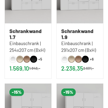
Schrankwand
Schrankwand
1.7
1.9
Einbauschrank |
Einbauschrank |
254x207 cm (BxH)
291x207 cm (BxH)
+5
+6
1.569,10
2.236,35
1.846,-
2.631,-
-15%
-15%