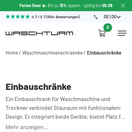
Ferien Deal ☀️
: Bis zu
15%
sparen
- gültig bis
09.08
DE | DE
4.7 / 5 (1350+ Bewertungen)
0
Home
Waschmaschinenschraenke
Einbauschränke
Einbauschränke
Ein Einbauschrank für Waschmaschine und
Trockner verbindet Stauraum mit funktionalem
Design. Er integriert beide Geräte, bietet Platz für
Waschmittel, Wäschekörbe und Zubehör und
Mehr anzeigen...