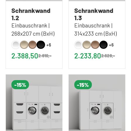
Schrankwand
Schrankwand
1.2
1.3
Einbauschrank |
Einbauschrank |
268x207 cm (BxH)
314x233 cm (BxH)
+6
+6
2.388,50
2.233,80
2.810,-
2.628,-
-15%
-15%