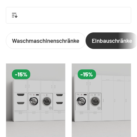
erleichtert dank ergonomischer Arbeitshöhe die
tägliche Waschroutine.
Waschmaschinenschränke
Einbauschränke
-15%
-15%