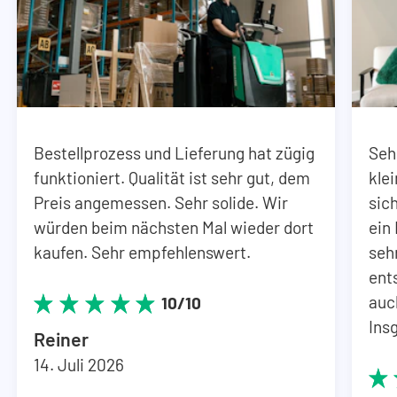
Bestellprozess und Lieferung hat zügig
Seh
funktioniert. Qualität ist sehr gut, dem
kle
Preis angemessen. Sehr solide. Wir
sic
würden beim nächsten Mal wieder dort
ein 
kaufen. Sehr empfehlenswert.
seh
ent
auc
10/10
Ins
Reiner
14. Juli 2026