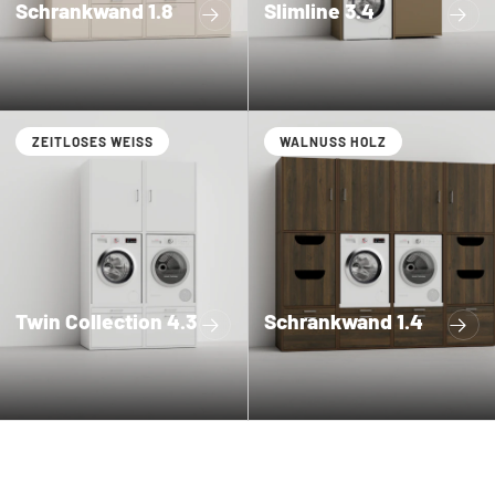
Schrankwand 1.8
Slimline 3.4
ZEITLOSES WEISS
WALNUSS HOLZ
Twin Collection 4.3
Schrankwand 1.4