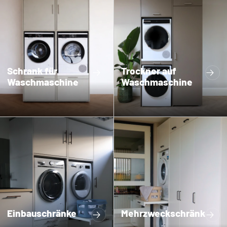
Schrank für
Trockner auf
Waschmaschine
Waschmaschine
Einbauschränke
Mehrzweckschränke