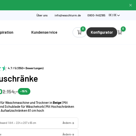
Über uns
info@waschturm.de
0800-1462185
DE | DE
0
0
piration
Kundenservice
Konfigurator
4.7 / 5 (1350+ Bewertungen)
uschränke
0
2.154,-
-15%
für Waschmaschine und Trockner in
Beige
| Mit
und Schublade für Wäschekorb | Mit Hochschränken
d Aufsatzschränken 61 cm hoch
kwand 1.8-K — 224 x 207 x 65 cm
Ändern
ge
Ändern