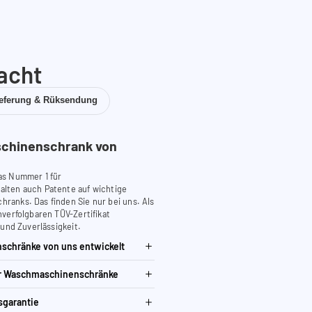
acht
ieferung & Rüksendung
chinenschrank von
as Nummer 1 für
lten auch Patente auf wichtige
anks. Das finden Sie nur bei uns. Als
verfolgbaren TÜV-Zertifikat
 und Zuverlässigkeit.
schränke von uns entwickelt
ür Waschmaschinenschränke
sgarantie