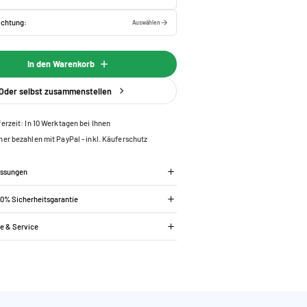
ichtung:
Auswählen
In den Warenkorb
Oder selbst zusammenstellen
ferzeit: In 10 Werktagen bei Ihnen
her bezahlen mit PayPal - inkl. Käuferschutz
essungen
00% Sicherheitsgarantie
ie & Service