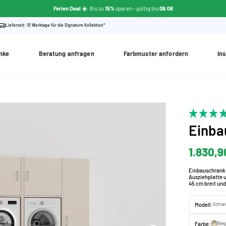
Ferien Deal ☀️
: Bis zu
15%
sparen
- gültig bis
09.08
Lieferzeit: 10 Werktage für die Signature Kollektion*
nke
Beratung anfragen
Farbmuster anfordern
Ins
Einba
1.830,9
Einbauschrank 
Ausziehplatte 
45 cm breit un
Modell:
Schran
Farbe:
Bei