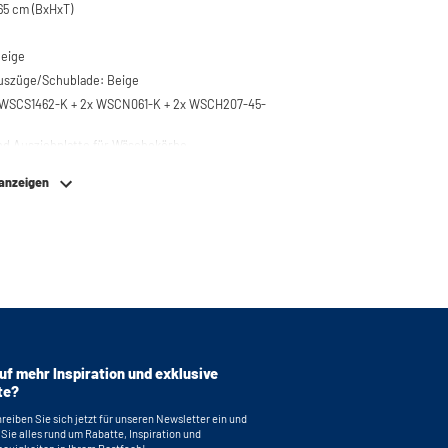
5 cm (BxHxT)
Beige
Auszüge/Schublade: Beige
x WSCS1462-K + 2x WSCN061-K + 2x WSCH207-45-
nd Ausziehplatte für Wäschekörbe
em
 anzeigen
0 kg
re Füße aus Edelstahl
bierend
 bei WSCS1462/WSTT185 für problemloses
 Maschinen
ankerungen für eine sichere Montage
uf mehr Inspiration und exklusive
terung mit Einlegeböden und/oder
te?
55,2 x 30,5 (funktionale Aufbewahrungshöhe) x
reiben Sie sich jetzt für unseren Newsletter ein und
 Sie alles rund um Rabatte, Inspiration und