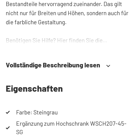
Bestandteile hervorragend zueinander. Das gilt
nicht nur für Breiten und Höhen, sondern auch für
die farbliche Gestaltung.
Benötigen Sie Hilfe? Hier finden Sie die
Montageanleitung. Benötigen Sie Hilfe bei der
Planung Ihres Schranks? Verwenden Sie unseren
Vollständige Beschreibung lesen
Konfigurator, um Ihren Waschmaschinenschrank
zusammenzustellen. Sie können uns auch
jederzeit telefonisch oder per Mail erreichen.
Eigenschaften
Farbe: Steingrau
Ergänzung zum Hochschrank WSCH207-45-
SG