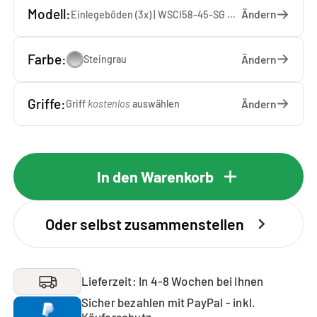
Modell:
Ändern
Einlegeböden (3x) | WSCI58-45-SG — 45 x 207 x 65 cm
Farbe:
Ändern
Steingrau
Griffe:
Ändern
Griff
kostenlos
auswählen
In den Warenkorb
Oder selbst zusammenstellen
Lieferzeit: In 4-8 Wochen bei Ihnen
Sicher bezahlen mit PayPal - inkl.
Käuferschutz