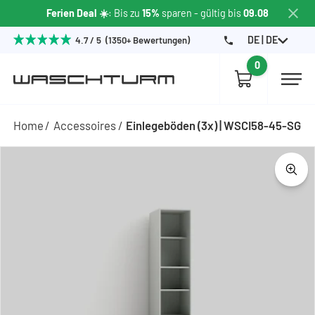
Ferien Deal ☀️
: Bis zu
15%
sparen
- gültig bis
09.08
DE | DE
4.7 / 5 (1350+ Bewertungen)
0
Home
Accessoires
Einlegeböden (3x) | WSCI58-45-SG