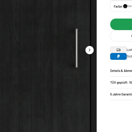
Farbe:
Sch
Lie
Sic
Details & Abm
TÜV geprüft: 1
5 Jahre Garant