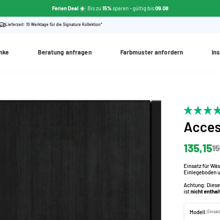
Ferien Deal ☀️
: Bis zu
15%
sparen
- gültig bis
09.08
Lieferzeit: 10 Werktage für die Signature Kollektion*
nke
Beratung anfragen
Farbmuster anfordern
Ins
Acces
135,15
15
Einsatz für Wä
Einlegeboden 
Achtung: Diese
ist
nicht enthal
Modell:
Einsat