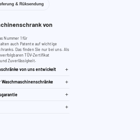
ieferung & Rüksendung
chinenschrank von
as Nummer 1 für
lten auch Patente auf wichtige
anks. Das finden Sie nur bei uns. Als
verfolgbaren TÜV-Zertifikat
 und Zuverlässigkeit.
schränke von uns entwickelt
ür Waschmaschinenschränke
sgarantie