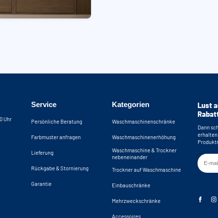
Service
Kategorien
Lust a
Rabat
30 Uhr
Persönliche Beratung
Waschmaschinenschränke
Dann sch
erhalten
Farbmuster anfragen
Waschmaschinenerhöhung
Produktn
Waschmaschine & Trockner
Lieferung
nebeneinander
Rückgabe & Stornierung
Trockner auf Waschmaschine
Garantie
Einbauschränke
Mehrzweckschränke
Accessoires