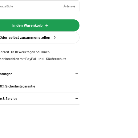
warze Eiche
Ändern
In den Warenkorb
Oder selbst zusammenstellen
ferzeit: In 10 Werktagen bei Ihnen
her bezahlen mit PayPal - inkl. Käuferschutz
essungen
00% Sicherheitsgarantie
ie & Service