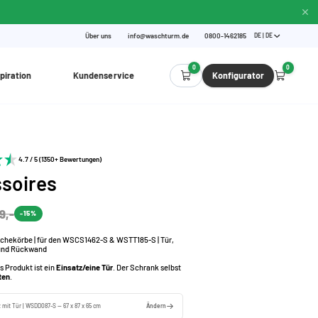
Über uns
info@waschturm.de
0800-1462185
DE | DE
0
0
piration
Kundenservice
Konfigurator
4.7 / 5 (1350+ Bewertungen)
soires
9,-
-15%
schekörbe | für den WSCS1462-S & WSTT185-S | Tür,
und Rückwand
s Produkt ist ein
Einsatz/eine Tür
. Der Schrank selbst
ten
.
z mit Tür | WSDD087-S — 67 x 87 x 65 cm
Ändern