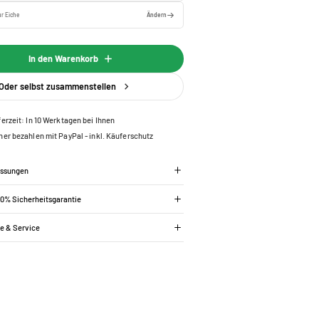
r Eiche
Ändern
In den Warenkorb
Oder selbst zusammenstellen
ferzeit: In 10 Werktagen bei Ihnen
her bezahlen mit PayPal - inkl. Käuferschutz
essungen
00% Sicherheitsgarantie
ie & Service