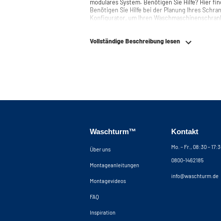
modulares System. Benötigen Sie Hilfe? Hier finden Sie die Montageanleitung.
Benötigen Sie Hilfe bei der Planung Ihres Schr
Konfigurator, um Ihren Waschmaschinenschran
auch jederzeit telefonisch oder per Mail erreich
Vollständige Beschreibung lesen
Waschturm™
Kontakt
Mo. – Fr., 08:30 – 17:
Über uns
0800-1462185
Montageanleitungen
info@waschturm.de
Montagevideos
FAQ
Inspiration