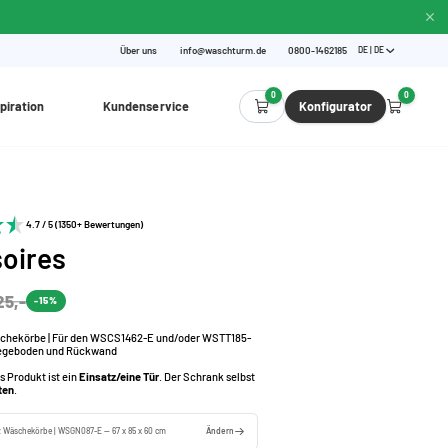
Über uns
info@waschturm.de
0800-1462185
DE | DE
0
0
piration
Kundenservice
Konfigurator
4.7 / 5 (1350+ Bewertungen)
oires
25,-
-15%
schekörbe | Für den WSCS1462-E und/oder WSTT185-
inlegeboden und Rückwand
s Produkt ist ein
Einsatz/eine Tür
. Der Schrank selbst
ten
.
z Wäschekörbe | WSGN087-E — 67 x 85 x 60 cm
Ändern