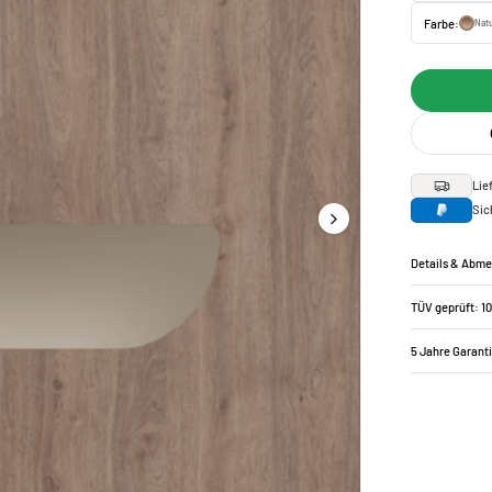
Farbe:
Natu
Lie
Sic
Details & Abm
TÜV geprüft: 1
5 Jahre Garant