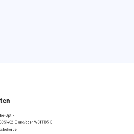
ten
che-Optik
SCS1462-E und/oder WSTT185-E
äschekörbe