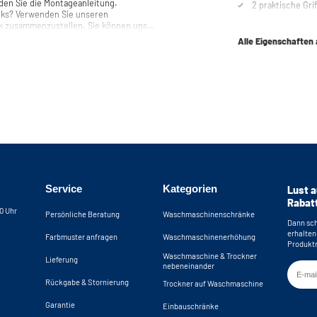
2 praktische Grif
anks? Verwenden Sie unseren
k zusammenzustellen. Sie können uns
en.
Alle Eigenschaften
Service
Kategorien
Lust a
Rabat
30 Uhr
Persönliche Beratung
Waschmaschinenschränke
Dann sch
erhalten
Farbmuster anfragen
Waschmaschinenerhöhung
Produktn
Waschmaschine & Trockner
Lieferung
nebeneinander
Rückgabe & Stornierung
Trockner auf Waschmaschine
Garantie
Einbauschränke