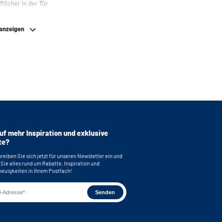
flöcher in der Tür
 anzeigen
uf mehr Inspiration und exklusive
te?
reiben Sie sich jetzt für unseren Newsletter ein und
 Sie alles rund um Rabatte, Inspiration und
euigkeiten in Ihrem Postfach!