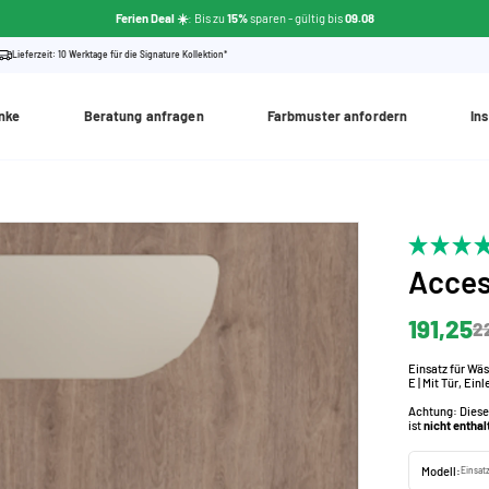
Ferien Deal ☀️
: Bis zu
15%
sparen
- gültig bis
09.08
Lieferzeit: 10 Werktage für die Signature Kollektion*
nke
Beratung anfragen
Farbmuster anfordern
Ins
Acces
191,25
2
Einsatz für Wä
E | Mit Tür, E
Achtung: Diese
ist
nicht enthal
Modell:
Einsat