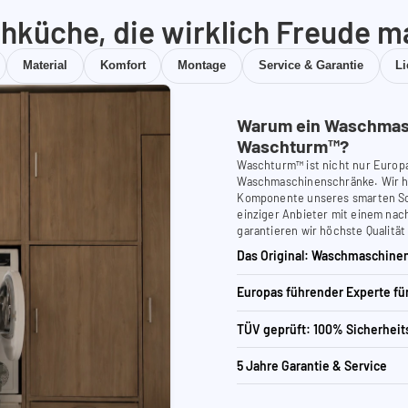
hküche, die wirklich Freude m
Material
Komfort
Montage
Service & Garantie
L
Warum ein Waschmas
Waschturm™?
Waschturm™ ist nicht nur Europ
Waschmaschinenschränke. Wir ha
Komponente unseres smarten Schr
einziger Anbieter mit einem nach
garantieren wir höchste Qualität
Das Original: Waschmaschinen
Europas führender Experte f
TÜV geprüft: 100% Sicherheit
5 Jahre Garantie & Service