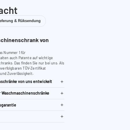
acht
ieferung & Rüksendung
chinenschrank von
as Nummer 1 für
lten auch Patente auf wichtige
anks. Das finden Sie nur bei uns. Als
verfolgbaren TÜV-Zertifikat
 und Zuverlässigkeit.
schränke von uns entwickelt
ür Waschmaschinenschränke
sgarantie