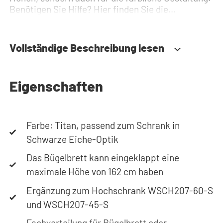
Benötigen Sie Hilfe? Hier finden Sie die
Montageanleitung. Benötigen Sie Hilfe bei der
Planung Ihres Schranks? Verwenden Sie unseren
Konfigurator, um Ihren Waschmaschinenschrank
Vollständige Beschreibung lesen
zusammenzustellen. Sie können uns auch
jederzeit telefonisch oder per Mail erreichen.
Eigenschaften
Farbe: Titan, passend zum Schrank in
Schwarze Eiche-Optik
Das Bügelbrett kann eingeklappt eine
maximale Höhe von 162 cm haben
Ergänzung zum Hochschrank WSCH207-60-S
und WSCH207-45-S
Fachverteilung für Bügelbrett oder