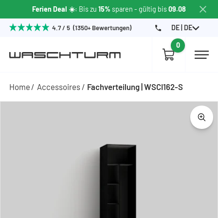
Ferien Deal ☀️
: Bis zu
15%
sparen
- gültig bis
09.08
DE | DE
4.7 / 5 (1350+ Bewertungen)
0
Home
Accessoires
Fachverteilung | WSCI162-S