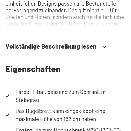
einheitlichen Designs passen alle Bestandteile
hervorragend zueinander. Das gilt nicht nur für
Breiten und Höhen, sondern auch für die farbliche
Gestaltung. Benötigen Sie Hilfe? Hier finden Sie
die Montageanleitung. Benötigen Sie Hilfe bei der
Planung Ihres Schranks? Verwenden Sie unseren
Konfigurator, um Ihren Waschmaschinenschrank
Vollständige Beschreibung lesen
zusammenzustellen. Sie können uns auch
jederzeit telefonisch oder per Mail erreichen.
Eigenschaften
Farbe: Titan, passend zum Schrank in
Steingrau
Das Bügelbrett kann eingeklappt eine
maximale Höhe von 162 cm haben
Ergänzung zum Hochschrank WSCH207-60-