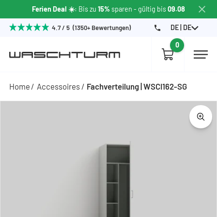
Ferien Deal ☀️
: Bis zu
15%
sparen
- gültig bis
09.08
DE | DE
4.7 / 5 (1350+ Bewertungen)
0
Home
Accessoires
Fachverteilung | WSCI162-SG