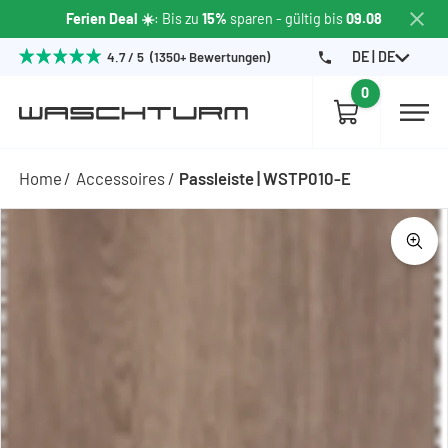
Ferien Deal ☀️
: Bis zu
15%
sparen
- gültig bis
09.08
DE | DE
4.7 / 5 (1350+ Bewertungen)
0
Home
Accessoires
Passleiste | WSTP010-E