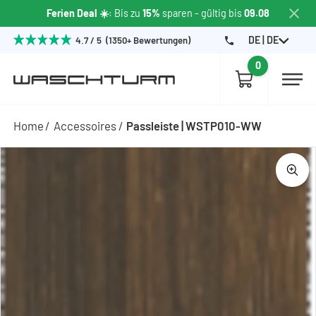
Ferien Deal ☀️
: Bis zu
15%
sparen
- gültig bis
09.08
DE | DE
4.7 / 5 (1350+ Bewertungen)
0
Home
Accessoires
Passleiste | WSTP010-WW