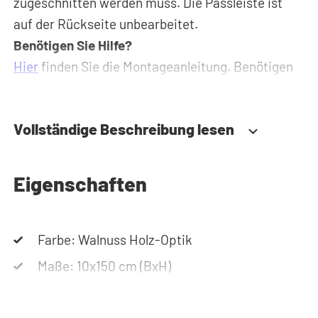
zugeschnitten werden muss. Die Passleiste ist
auf der Rückseite unbearbeitet.
Benötigen Sie Hilfe?
Hier
finden Sie die Montageanleitung. Benötigen
Sie Hilfe bei der Planung Ihres Schranks?
Verwenden Sie unseren
Konfigurator
, um Ihren
Vollständige Beschreibung lesen
Waschmaschinenschrank zusammenzustellen.
Sie können uns auch jederzeit
telefonisch oder
per Mail erreichen
.
Eigenschaften
Farbe: Walnuss Holz-Optik
Maße: 10x150 cm (BxH)