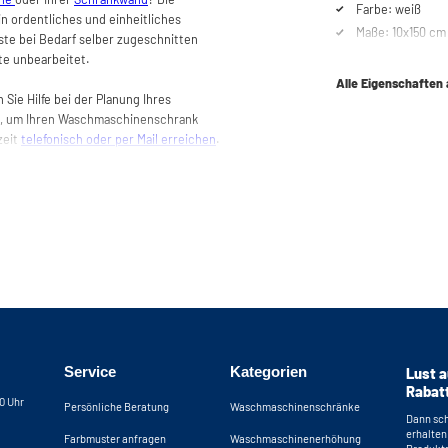
Farbe: weiß
in ordentliches und einheitliches
Maße: 10x150 cm 
iste bei Bedarf selber zugeschnitten
te unbearbeitet.
Alle Eigenschaften
Sie Hilfe bei der Planung Ihres
, um Ihren Waschmaschinenschrank
zeit
telefonisch oder per Mail erreichen
.
Service
Kategorien
Lust a
Rabat
30 Uhr
Persönliche Beratung
Waschmaschinenschränke
Dann sch
erhalten
Farbmuster anfragen
Waschmaschinenerhöhung