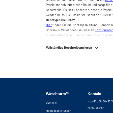
Passleiste schließt diesen Raum und sorgt für e
Gesamtbild. Es ist zu beachten, dass die Passle
werden muss. Die Passleiste ist auf der Rücksei
Benötigen Sie Hilfe?
Hier
finden Sie die Montageanleitung. Benötigen 
Schranks? Verwenden Sie unseren
Konfigurator
zusammenzustellen. Sie können uns auch jeder
Vollständige Beschreibung lesen
Waschturm™
Kontakt
Mo. – Fr., 08:30 – 17:
Über uns
0800-1462185
Montageanleitungen