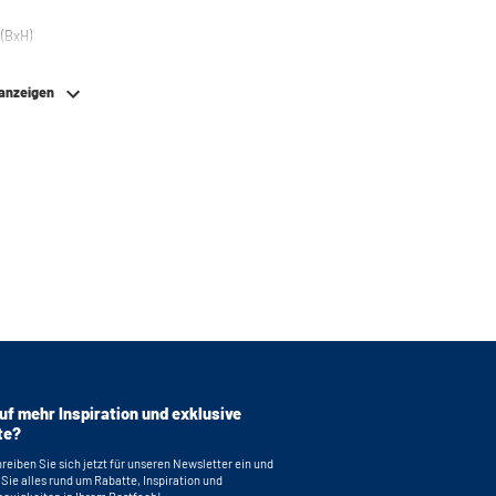
(BxH)
 anzeigen
uf mehr Inspiration und exklusive
te?
reiben Sie sich jetzt für unseren Newsletter ein und
 Sie alles rund um Rabatte, Inspiration und