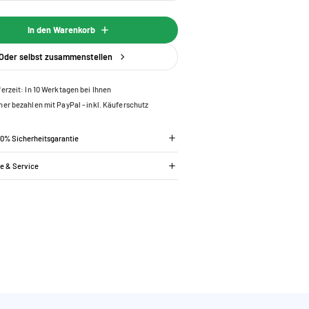
In den Warenkorb
Oder selbst zusammenstellen
ferzeit: In 10 Werktagen bei Ihnen
her bezahlen mit PayPal - inkl. Käuferschutz
00% Sicherheitsgarantie
ie & Service