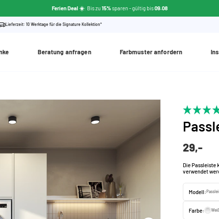
Ferien Deal ☀️
: Bis zu
15%
sparen
- gültig bis
09.08
Lieferzeit: 10 Werktage für die Signature Kollektion*
nke
Beratung anfragen
Farbmuster anfordern
Ins
Passl
29,-
Die Passleiste 
verwendet werd
Modell:
Passle
Farbe:
Wei