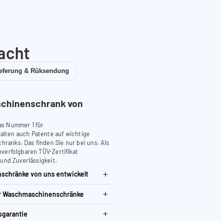
acht
ieferung & Rüksendung
chinenschrank von
as Nummer 1 für
lten auch Patente auf wichtige
anks. Das finden Sie nur bei uns. Als
verfolgbaren TÜV-Zertifikat
 und Zuverlässigkeit.
schränke von uns entwickelt
ür Waschmaschinenschränke
sgarantie