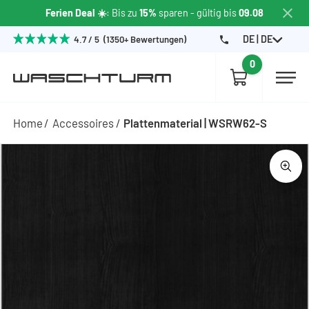
Ferien Deal ☀️
: Bis zu
15%
sparen
- gültig bis
09.08
DE | DE
4.7 / 5 (1350+ Bewertungen)
0
Home
Accessoires
Plattenmaterial | WSRW62-S