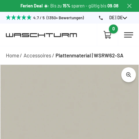
Ferien Deal ☀️
: Bis zu
15%
sparen
- gültig bis
09.08
DE | DE
4.7 / 5 (1350+ Bewertungen)
0
Home
Accessoires
Plattenmaterial | WSRW62-SA