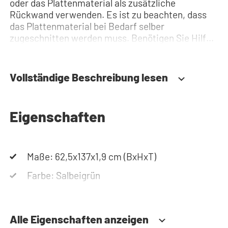
oder das Plattenmaterial als zusätzliche
Rückwand verwenden. Es ist zu beachten, dass
das Plattenmaterial bei Bedarf selber
zugeschnitten werden muss. Benötigen Sie Hilfe?
Hier finden Sie die Montageanleitung. Benötigen
Sie Hilfe bei der Planung Ihres Schranks?
Verwenden Sie unseren Konfigurator, um Ihren
Vollständige Beschreibung lesen
Waschmaschinenschrank zusammenzustellen.
Sie können uns auch jederzeit telefonisch oder
per Mail erreichen.
Eigenschaften
Maße: 62,5x137x1,9 cm (BxHxT)
Farbe: Salbeigrün
Alle Eigenschaften anzeigen