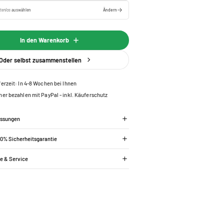
tenlos
auswählen
Ändern
In den Warenkorb
Oder selbst zusammenstellen
ferzeit: In 4-8 Wochen bei Ihnen
her bezahlen mit PayPal - inkl. Käuferschutz
essungen
00% Sicherheitsgarantie
ie & Service