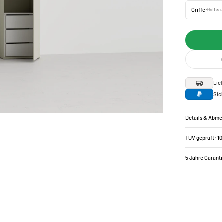
Griffe:
Griff
kos
Lie
Sic
Details & Abm
TÜV geprüft: 1
5 Jahre Garant