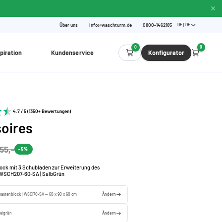
Über uns
info@waschturm.de
0800-1462185
DE | DE
0
0
piration
Kundenservice
Konfigurator
4.7 / 5 (1350+ Bewertungen)
oires
55,-
-5%
ck mit 3 Schubladen zur Erweiterung des
WSCH207-60-SA | SalbGrün
astenblock | WSCI70-SA — 60 x 90 x 60 cm
Ändern
beigrün
Ändern