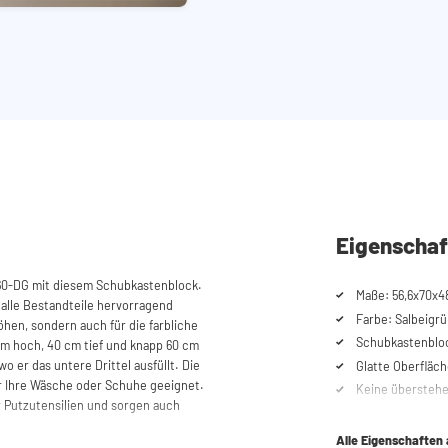
Eigenschaf
60-DG mit diesem Schubkastenblock.
Maße: 56,6x70x4
alle Bestandteile hervorragend
Farbe: Salbeigrü
öhen, sondern auch für die farbliche
Schubkastenbloc
cm hoch, 40 cm tief und knapp 60 cm
wo er das untere Drittel ausfüllt. Die
Glatte Oberfläc
ür Ihre Wäsche oder Schuhe geeignet.
Keine überstehe
r Putzutensilien und sorgen auch
Alle Eigenschaften