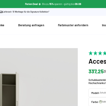
Ferien Deal ☀️
: Bis zu
15%
sparen
- gültig bis
09.08
Lieferzeit: 10 Werktage für die Signature Kollektion*
nke
Beratung anfragen
Farbmuster anfordern
Ins
Acces
337,25
3
Schubkastenblo
Hochschranks 
Modell:
Schubk
Farbe:
Sal