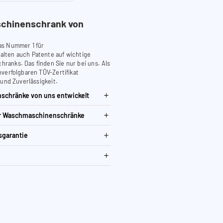
chinenschrank von
as Nummer 1 für
lten auch Patente auf wichtige
anks. Das finden Sie nur bei uns. Als
verfolgbaren TÜV-Zertifikat
 und Zuverlässigkeit.
schränke von uns entwickelt
ür Waschmaschinenschränke
sgarantie