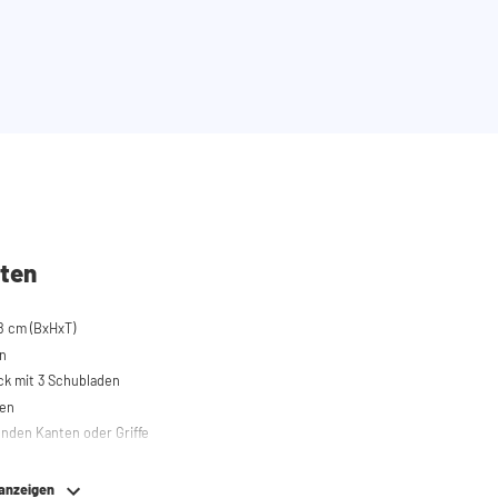
ten
8 cm (BxHxT)
n
k mit 3 Schubladen
hen
nden Kanten oder Griffe
 anzeigen