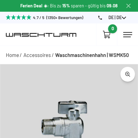
Ferien Deal ☀️
: Bis zu
15%
sparen
- gültig bis
09.08
DE | DE
4.7 / 5 (1350+ Bewertungen)
0
Home
Accessoires
Waschmaschinenhahn | WSMK50