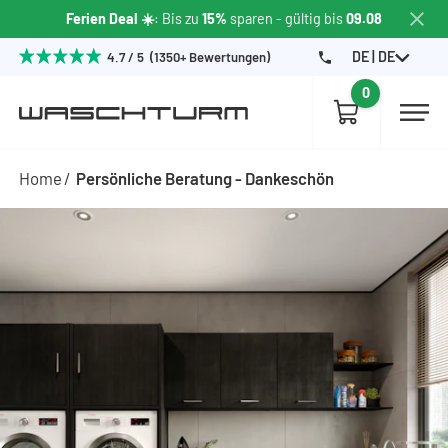
Ferien Deal ☀️
: Bis zu
15%
sparen
- gültig bis
09.08
DE | DE
4.7 / 5 (1350+ Bewertungen)
0
Home
Persönliche Beratung - Dankeschön