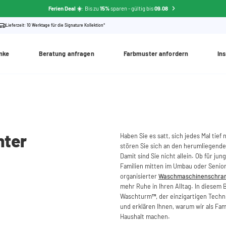
Ferien Deal ☀️
: Bis zu
15%
sparen
- gültig bis
09.08
Lieferzeit: 10 Werktage für die Signature Kollektion*
nke
Beratung anfragen
Farbmuster anfordern
Ins
nter
Haben Sie es satt, sich jedes Mal ti
stören Sie sich an den herumliegenden
Damit sind Sie nicht allein. Ob für ju
Familien mitten im Umbau oder Senior
organisierter
Waschmaschinenschra
mehr Ruhe in Ihren Alltag. In diesem
Waschturm
™
, der einzigartigen Tec
und erklären Ihnen, warum wir als Fa
Haushalt machen.