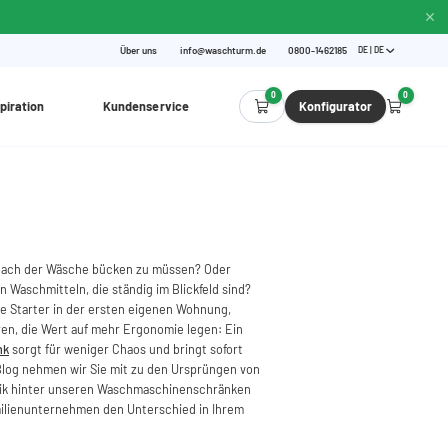
Über uns
info@waschturm.de
0800-1462185
DE | DE
0
0
piration
Kundenservice
Konfigurator
ef nach der Wäsche bücken zu müssen? Oder
 Waschmitteln, die ständig im Blickfeld sind?
nge Starter in der ersten eigenen Wohnung,
en, die Wert auf mehr Ergonomie legen: Ein
nk
sorgt für weniger Chaos und bringt sofort
 Blog nehmen wir Sie mit zu den Ursprüngen von
hnik hinter unseren Waschmaschinenschränken
milienunternehmen den Unterschied in Ihrem