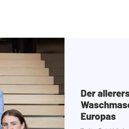
Der allerer
Waschmasc
Europas