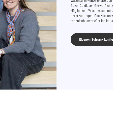
Waschturm
™
entwickelte den
Bevor Co diesen Entwurf konzi
Möglichkeit, Waschmaschine u
unterzubringen. Cos Mission w
technisch unverwüstlich ist un
Eigenen Schrank konfig