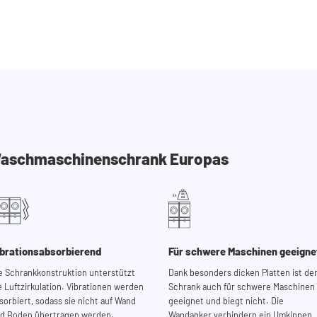
 Waschmaschinenschrank Europas
ibrationsabsorbierend
Für schwere Maschinen geeigne
e Schrankkonstruktion unterstützt
Dank besonders dicken Platten ist de
e Luftzirkulation. Vibrationen werden
Schrank auch für schwere Maschinen
sorbiert, sodass sie nicht auf Wand
geeignet und biegt nicht. Die
d Boden übertragen werden.
Wandanker verhindern ein Umkippen