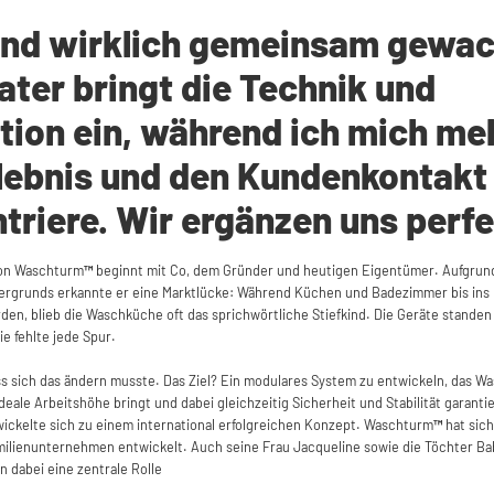
ind wirklich gemeinsam gewa
ater bringt die Technik und
tion ein, während ich mich me
lebnis und den Kundenkontakt
triere. Wir ergänzen uns perfe
von Waschturm
™
beginnt mit Co, dem Gründer und heutigen Eigentümer. Aufgrun
ergrunds erkannte er eine Marktlücke: Während Küchen und Badezimmer bis ins k
en, blieb die Waschküche oft das sprichwörtliche Stiefkind. Die Geräte stande
e fehlte jede Spur.
ss sich das ändern musste. Das Ziel? Ein modulares System zu entwickeln, das 
deale Arbeitshöhe bringt und dabei gleichzeitig Sicherheit und Stabilität garantie
wickelte sich zu einem international erfolgreichen Konzept. Waschturm
™
hat sich
ilienunternehmen entwickelt. Auch seine Frau Jacqueline sowie die Töchter Ba
n dabei eine zentrale Rolle