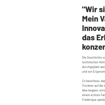
"Wir s
Mein V
Innova
das Er
konzen
Die Geschichte 
technischen Hint
durchgeplant werd
und von Ergonomi
Co beschloss, da
Trockner auf die i
Idee begann, ent
einem echten Fam
Frédérique spiele