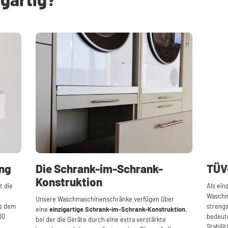
ung
Die Schrank-im-Schrank-
TÜV-
Konstruktion
t die
Als ein
Waschm
Unsere Waschmaschinenschränke verfügen über
us dem
strengs
eine
einzigartige Schrank-im-Schrank-Konstruktion
,
00
bedeute
bei der die Geräte durch eine extra verstärkte
Stabili