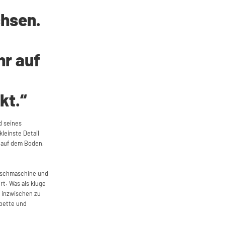
chsen.
hr auf
kt.“
d seines
leinste Detail
n auf dem Boden,
Waschmaschine und
rt. Was als kluge
 inzwischen zu
bette und