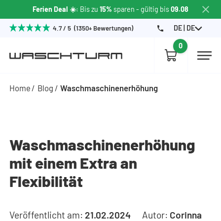
Ferien Deal ☀️
: Bis zu
15%
sparen
- gültig bis
09.08
DE | DE
4.7 / 5 (1350+ Bewertungen)
0
Home
Blog
Waschmaschinenerhöhung
Waschmaschinenerhöhung
mit einem Extra an
Flexibilität
Veröffentlicht am:
21.02.2024
Autor:
Corinna