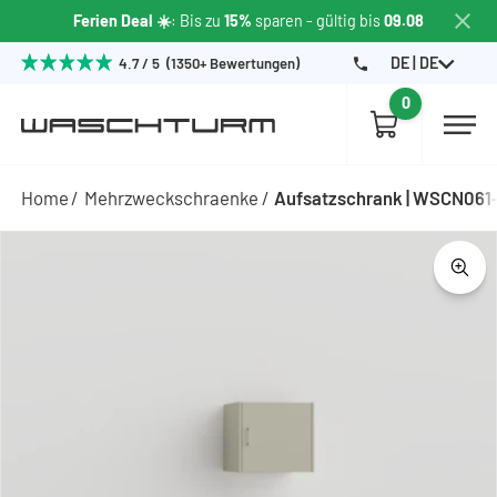
Ferien Deal ☀️
: Bis zu
15%
sparen
- gültig bis
09.08
DE | DE
4.7 / 5 (1350+ Bewertungen)
0
Home
Mehrzweckschraenke
Aufsatzschrank | WSCN061