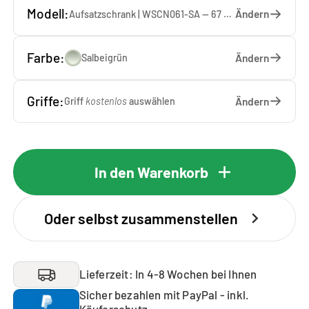
Modell:
Ändern
Aufsatzschrank | WSCN061-SA — 67 x 61 x 65 cm
Farbe:
Ändern
Salbeigrün
Griffe:
Ändern
Griff
kostenlos
auswählen
In den Warenkorb
Oder selbst zusammenstellen
Lieferzeit: In 4-8 Wochen bei Ihnen
Sicher bezahlen mit PayPal - inkl.
Käuferschutz