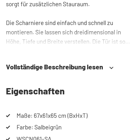
sorgt für zusätzlichen Stauraum.
Die Scharniere sind einfach und schnell zu
montieren. Sie lassen sich dreidimensional in
Höhe, Tiefe und Breite verstellen. Die Tür ist so
konstruiert, dass sie sowohl links- als auch
rechtsseitig angeschlagen werden kann.
Vollständige Beschreibung lesen
Benötigen Sie Hilfe?
Hier finden Sie die Montageanleitung.
Eigenschaften
Benötigen Sie Hilfe bei der Planung Ihres
Schranks? Nutzen Sie unseren Konfigurator, um
Maße: 67x61x65 cm (BxHxT)
Ihren Waschmaschinenschrank
zusammenzustellen. Sie können uns auch
Farbe: Salbeigrün
jederzeit telefonisch oder per Mail erreichen.
WSCN061-SA