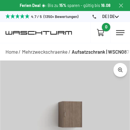
Ferien Deal ☀️
: Bis zu
15%
sparen
- gültig bis
16.08
DE | DE
4.7 / 5 (1350+ Bewertungen)
0
Home
Mehrzweckschraenke
Aufsatzschrank | WSCN087