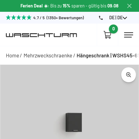
Ferien Deal ☀️
: Bis zu
15%
sparen
- gültig bis
09.08
DE | DE
4.7 / 5 (1350+ Bewertungen)
0
Home
Mehrzweckschraenke
Hängeschrank | WSHS45-6