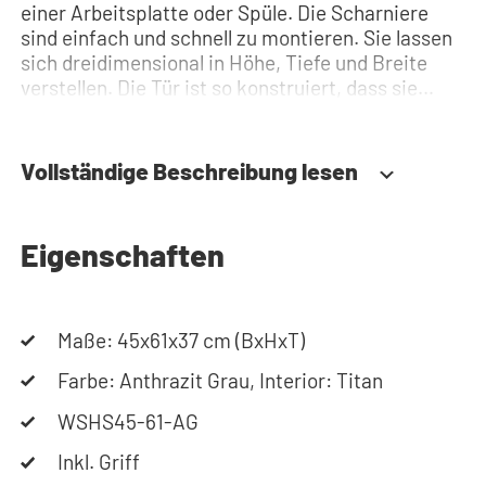
einer Arbeitsplatte oder Spüle. Die Scharniere
sind einfach und schnell zu montieren. Sie lassen
sich dreidimensional in Höhe, Tiefe und Breite
verstellen. Die Tür ist so konstruiert, dass sie
sowohl links- als auch rechtsseitig angeschlagen
werden kann. Benötigen Sie Hilfe? Hier finden Sie
die Montageanleitung. Benötigen Sie Hilfe bei der
Vollständige Beschreibung lesen
Planung Ihres Schranks? Nutzen Sie unseren
Konfigurator, um Ihren Waschmaschinenschrank
zusammenzustellen. Sie können uns auch
Eigenschaften
jederzeit telefonisch oder per Mail erreichen.
Maße: 45x61x37 cm (BxHxT)
Farbe: Anthrazit Grau, Interior: Titan
WSHS45-61-AG
Inkl. Griff