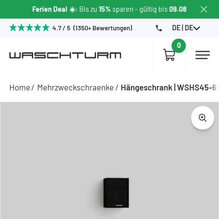
Ferien Deal ☀️
: Bis zu
15%
sparen
- gültig bis
09.08
DE | DE
4.7 / 5 (1350+ Bewertungen)
0
Home
Mehrzweckschraenke
Hängeschrank | WSHS45-6