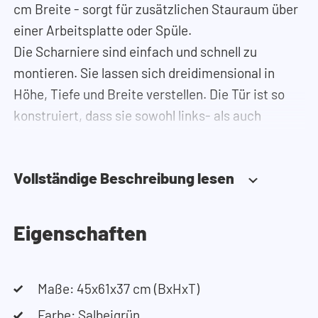
cm Breite - sorgt für zusätzlichen Stauraum über
einer Arbeitsplatte oder Spüle.
Die Scharniere sind einfach und schnell zu
montieren. Sie lassen sich dreidimensional in
Höhe, Tiefe und Breite verstellen. Die Tür ist so
konstruiert, dass sie sowohl links- als auch
rechtsseitig angeschlagen werden kann.
Benötigen Sie Hilfe?
Vollständige Beschreibung lesen
Hier finden Sie die Montageanleitung.
Benötigen Sie Hilfe bei der Planung Ihres
Schranks? Nutzen Sie unseren Konfigurator, um
Eigenschaften
Ihren Waschmaschinenschrank
zusammenzustellen. Sie können uns auch
jederzeit telefonisch oder per Mail erreichen.
Maße: 45x61x37 cm (BxHxT)
Farbe: Salbeigrün