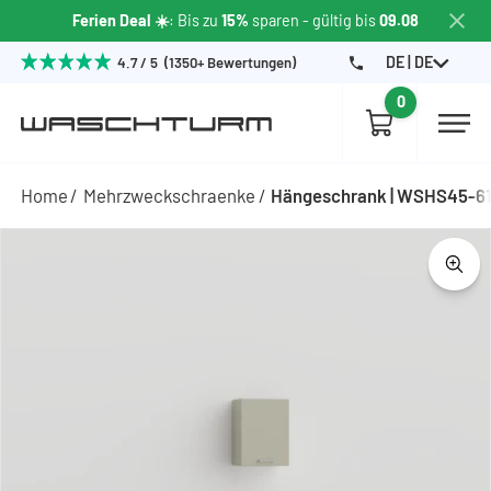
Ferien Deal ☀️
: Bis zu
15%
sparen
- gültig bis
09.08
DE | DE
4.7 / 5 (1350+ Bewertungen)
0
Home
Mehrzweckschraenke
Hängeschrank | WSHS45-6