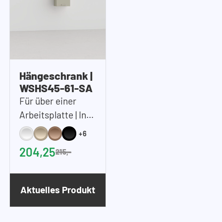
Hängeschrank |
WSHS45-61-SA
Für über einer
Arbeitsplatte | Inkl.
1x Einlegeboden |
+6
45x61x37 cm
204,25
215,-
(BxHxT)
Aktuelles Produkt