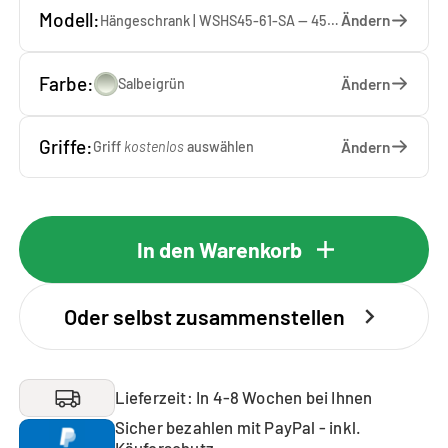
Modell:
Ändern
Hängeschrank | WSHS45-61-SA — 45 x 61 x 37 cm
Farbe:
Ändern
Salbeigrün
Griffe:
Ändern
Griff
kostenlos
auswählen
In den Warenkorb
Oder selbst zusammenstellen
Lieferzeit: In 4-8 Wochen bei Ihnen
Sicher bezahlen mit PayPal - inkl.
Käuferschutz