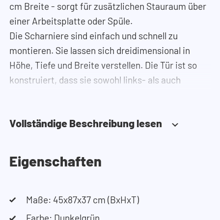
cm Breite - sorgt für zusätzlichen Stauraum über
einer Arbeitsplatte oder Spüle.
Die Scharniere sind einfach und schnell zu
montieren. Sie lassen sich dreidimensional in
Höhe, Tiefe und Breite verstellen. Die Tür ist so
konstruiert, dass sie sowohl links- als auch
rechtsseitig angeschlagen werden kann.
Benötigen Sie Hilfe?
Vollständige Beschreibung lesen
Hier finden Sie die Montageanleitung.
Benötigen Sie Hilfe bei der Planung Ihres
Schranks? Nutzen Sie unseren Konfigurator, um
Eigenschaften
Ihren Waschmaschinenschrank
zusammenzustellen. Sie können uns auch
jederzeit telefonisch oder per Mail erreichen.
Maße: 45x87x37 cm (BxHxT)
Farbe: Dunkelgrün