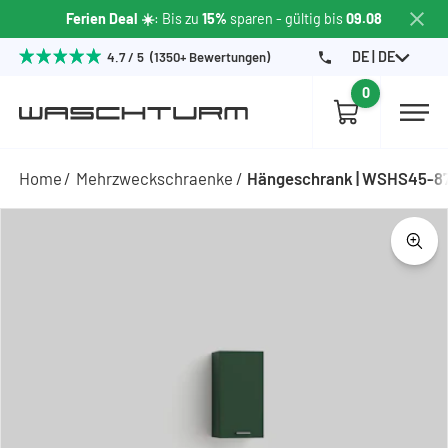
Ferien Deal ☀️
: Bis zu
15%
sparen
- gültig bis
09.08
DE | DE
4.7 / 5 (1350+ Bewertungen)
0
Home
Mehrzweckschraenke
Hängeschrank | WSHS45-8