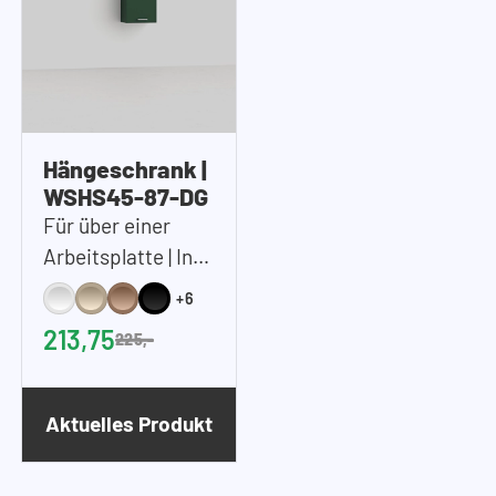
Hängeschrank |
WSHS45-87-DG
Für über einer
Arbeitsplatte | Inkl.
2x Einlegeböden |
+6
45x87x37 cm
213,75
225,-
(BxHxT)
Aktuelles Produkt