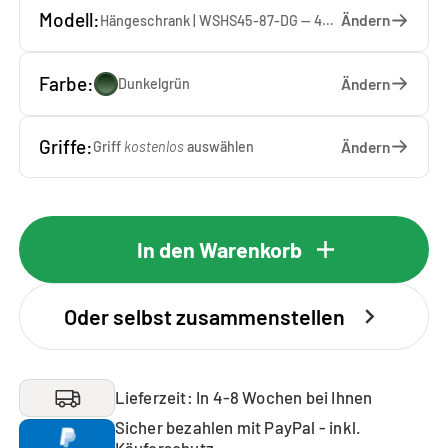
Modell:
Ändern
Hängeschrank | WSHS45-87-DG — 45 x 87 x 37 cm
Farbe:
Ändern
Dunkelgrün
Griffe:
Ändern
Griff
kostenlos
auswählen
In den Warenkorb
Oder selbst zusammenstellen
Lieferzeit: In 4-8 Wochen bei Ihnen
Sicher bezahlen mit PayPal - inkl.
Käuferschutz