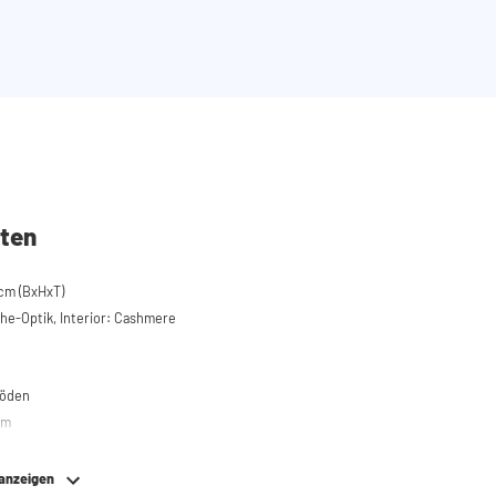
ten
cm (BxHxT)
he-Optik, Interior: Cashmere
böden
em
 anzeigen