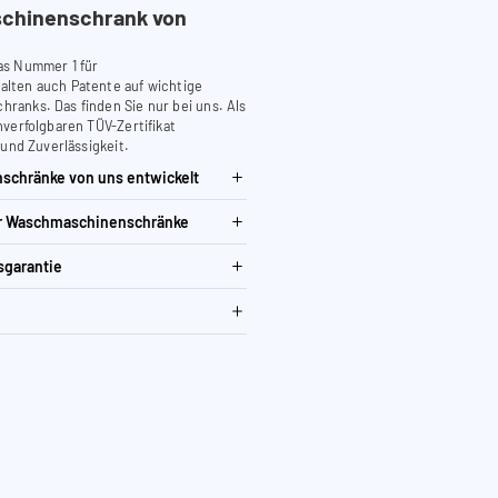
chinenschrank von
as Nummer 1 für
lten auch Patente auf wichtige
anks. Das finden Sie nur bei uns. Als
verfolgbaren TÜV-Zertifikat
 und Zuverlässigkeit.
schränke von uns entwickelt
ür Waschmaschinenschränke
sgarantie