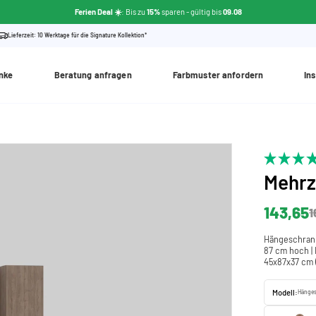
Ferien Deal ☀️
: Bis zu
15%
sparen
- gültig bis
09.08
Lieferzeit: 10 Werktage für die Signature Kollektion*
nke
Beratung anfragen
Farbmuster anfordern
Ins
Mehr
143,65
1
Hängeschrank 
87 cm hoch |
45x87x37 cm 
Modell:
Hänges