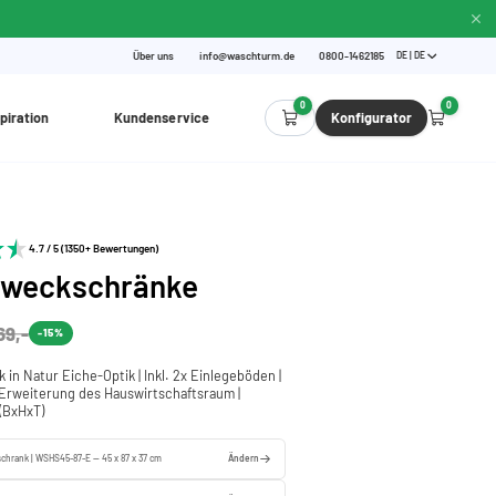
Über uns
info@waschturm.de
0800-1462185
DE | DE
0
0
piration
Kundenservice
Konfigurator
4.7 / 5 (1350+ Bewertungen)
zweckschränke
69,-
-15%
in Natur Eiche-Optik | Inkl. 2x Einlegeböden |
 Erweiterung des Hauswirtschaftsraum |
(BxHxT)
chrank | WSHS45-87-E — 45 x 87 x 37 cm
Ändern