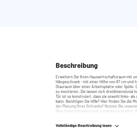
Beschreibung
Erweitern Sie Ihren Hauswirtschaftsraum mit 
Hängeschrank - mit einer Höhe von 87 cm und 45
Stauraum über einer Arbeitsplatte oder Spüle. Die Scharniere sind einfach und schnell
zu montieren. Sie lassen sich dreidimensional in
Tür ist so konstruiert, dass sie sowohl links- a
kann. Benötigen Sie Hilfe? Hier finden Sie die Montageanleitung. Benötigen Sie Hilfe bei
der Planung Ihres Schranks? Nutzen Sie unsere
Waschmaschinenschrank zusammenzustellen. Si
telefonisch oder per Mail erreichen.
Vollständige Beschreibung lesen