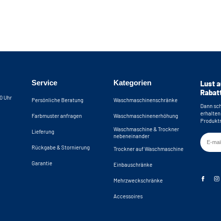
Service
Kategorien
Lust a
Rabat
30 Uhr
Persönliche Beratung
Waschmaschinenschränke
Dann sch
erhalten
Farbmuster anfragen
Waschmaschinenerhöhung
Produktn
Waschmaschine & Trockner
Lieferung
nebeneinander
Rückgabe & Stornierung
Trockner auf Waschmaschine
Garantie
Einbauschränke
Mehrzweckschränke
Accessoires