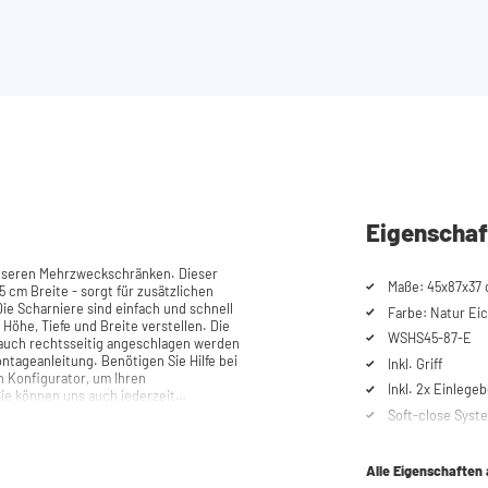
Eigenschaf
unseren Mehrzweckschränken. Dieser
Maße: 45x87x37 
 cm Breite - sorgt für zusätzlichen
Farbe: Natur Eic
 Höhe, Tiefe und Breite verstellen. Die
WSHS45-87-E
ls auch rechtsseitig angeschlagen werden
Inkl. Griff
n Konfigurator, um Ihren
Inkl. 2x Einlege
e können uns auch jederzeit
Soft-close Syst
Alle Eigenschaften