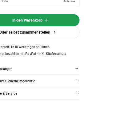
r Eiche
Ändern
In den Warenkorb
Oder selbst zusammenstellen
ferzeit: In 10 Werktagen bei Ihnen
her bezahlen mit PayPal - inkl. Käuferschutz
essungen
00% Sicherheitsgarantie
ie & Service