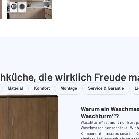
hküche, die wirklich Freude m
Material
Komfort
Montage
Service & Garantie
L
Warum ein Waschmas
Waschturm™?
Waschturm™ ist nicht nur Europ
Waschmaschinenschränke. Wir ha
Komponente unseres smarten Schr
einziger Anbieter mit einem nach