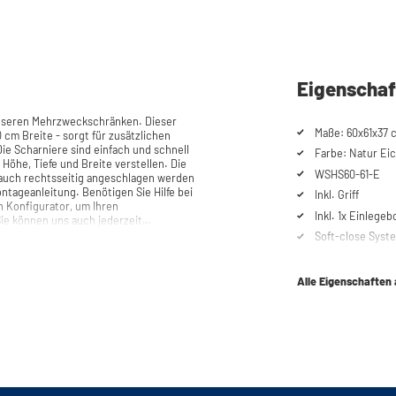
Eigenschaf
unseren Mehrzweckschränken. Dieser
Maße: 60x61x37 
 cm Breite - sorgt für zusätzlichen
Farbe: Natur Eic
 Höhe, Tiefe und Breite verstellen. Die
WSHS60-61-E
ls auch rechtsseitig angeschlagen werden
Inkl. Griff
n Konfigurator, um Ihren
Inkl. 1x Einlege
e können uns auch jederzeit
Soft-close Syst
Alle Eigenschaften