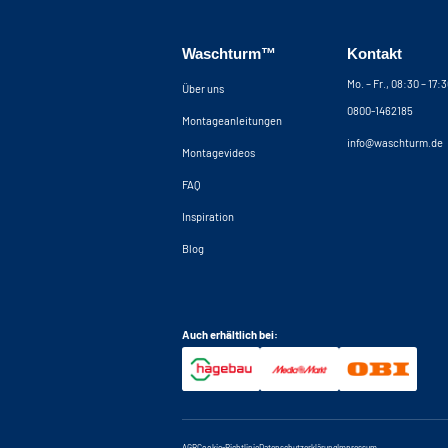
Waschturm™
Kontakt
Mo. – Fr., 08:30 – 17:
Über uns
0800-1462185
Montageanleitungen
info@waschturm.de
Montagevideos
FAQ
Inspiration
Blog
Auch erhältlich bei:
AGB
Cookie-Richtlinie
Datenschutzerklärung
Impressum