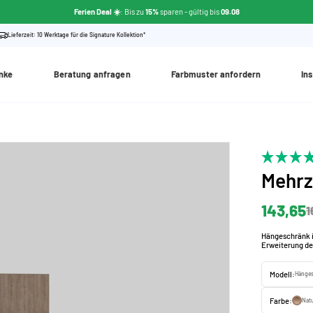
Ferien Deal ☀️
: Bis zu
15%
sparen
- gültig bis
09.08
Lieferzeit: 10 Werktage für die Signature Kollektion*
nke
Beratung anfragen
Farbmuster anfordern
Ins
Mehr
143,65
1
Hängeschränk in
Erweiterung de
Modell:
Hänges
Farbe:
Natu