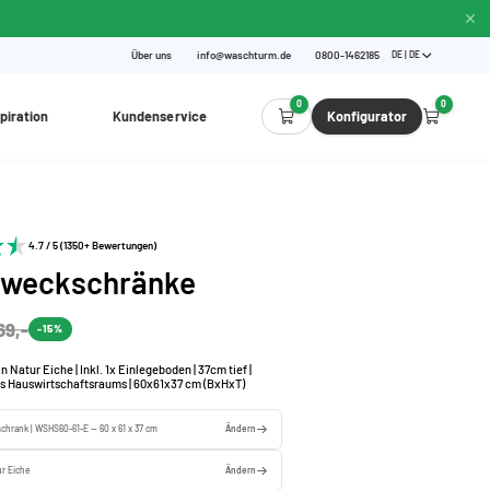
Über uns
info@waschturm.de
0800-1462185
DE | DE
0
0
piration
Kundenservice
Konfigurator
4.7 / 5 (1350+ Bewertungen)
zweckschränke
69,-
-15%
 Natur Eiche | Inkl. 1x Einlegeboden | 37cm tief |
s Hauswirtschaftsraums | 60x61x37 cm (BxHxT)
chrank | WSHS60-61-E — 60 x 61 x 37 cm
Ändern
r Eiche
Ändern