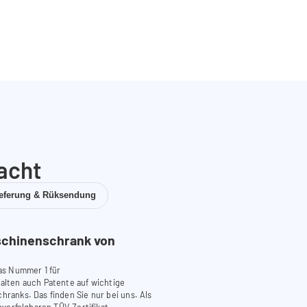
acht
ieferung & Rüksendung
chinenschrank von
as Nummer 1 für
lten auch Patente auf wichtige
anks. Das finden Sie nur bei uns. Als
verfolgbaren TÜV-Zertifikat