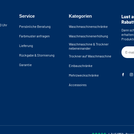
Service
Kategorien
Lust a
Rabat
30 Uhr
Persönliche Beratung
Waschmaschinenschränke
Dann sch
erhalten
Farbmuster anfragen
Waschmaschinenerhöhung
Produktn
Waschmaschine & Trockner
Lieferung
nebeneinander
Rückgabe & Stornierung
Trockner auf Waschmaschine
Garantie
Einbauschränke
Mehrzweckschränke
Accessoires
4.7 / 5 (1350+ Bewe