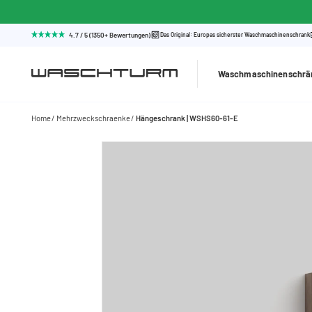
4.7 / 5 (1350+ Bewertungen)
Das Original: Europas sicherster Waschmaschinenschrank
Waschmaschinenschrä
Home
Mehrzweckschraenke
Hängeschrank | WSHS60-61-E