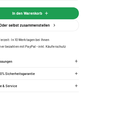
In den Warenkorb
Oder selbst zusammenstellen
ferzeit: In 10 Werktagen bei Ihnen
her bezahlen mit PayPal - inkl. Käuferschutz
essungen
00% Sicherheitsgarantie
ie & Service