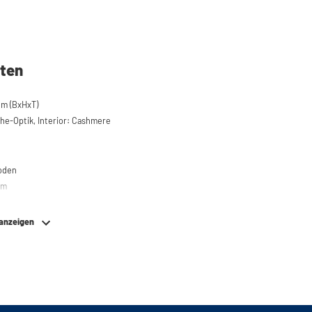
ten
cm (BxHxT)
he-Optik, Interior: Cashmere
boden
em
 anzeigen