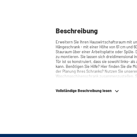
Beschreibung
Erweitern Sie Ihren Hauswirtschaftsraum mit 
Hängeschrank - mit einer Höhe von 61 cm und 60
Stauraum über einer Arbeitsplatte oder Spüle. Die Scharniere sind einfach und schnell
zu montieren. Sie lassen sich dreidimensional in
Tür ist so konstruiert, dass sie sowohl links- a
kann. Benötigen Sie Hilfe? Hier finden Sie die Montageanleitung. Benötigen Sie Hilfe bei
der Planung Ihres Schranks? Nutzen Sie unsere
Waschmaschinenschrank zusammenzustellen. Si
telefonisch oder per Mail erreichen.
Vollständige Beschreibung lesen