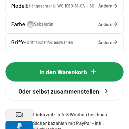
Modell:
Ändern
Hängeschrank | WSHS60-61-SA — 60 x 61 x 37 cm
Farbe:
Ändern
Salbeigrün
Griffe:
Ändern
Griff
kostenlos
auswählen
In den Warenkorb
Oder selbst zusammenstellen
Lieferzeit: In 4-8 Wochen bei Ihnen
Sicher bezahlen mit PayPal - inkl.
Käuferschutz