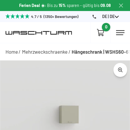
Ferien Deal ☀️
: Bis zu
15%
sparen
- gültig bis
09.08
DE | DE
4.7 / 5 (1350+ Bewertungen)
0
Home
Mehrzweckschraenke
Hängeschrank | WSHS60-6