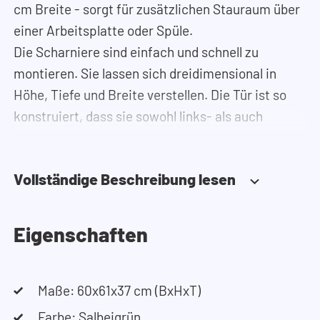
cm Breite - sorgt für zusätzlichen Stauraum über
einer Arbeitsplatte oder Spüle.
Die Scharniere sind einfach und schnell zu
montieren. Sie lassen sich dreidimensional in
Höhe, Tiefe und Breite verstellen. Die Tür ist so
konstruiert, dass sie sowohl links- als auch
rechtsseitig angeschlagen werden kann.
Benötigen Sie Hilfe?
Vollständige Beschreibung lesen
Hier finden Sie die Montageanleitung.
Benötigen Sie Hilfe bei der Planung Ihres
Schranks? Nutzen Sie unseren Konfigurator, um
Eigenschaften
Ihren Waschmaschinenschrank
zusammenzustellen. Sie können uns auch
jederzeit telefonisch oder per Mail erreichen.
Maße: 60x61x37 cm (BxHxT)
Farbe: Salbeigrün