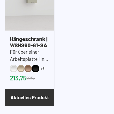
Hängeschrank |
WSHS60-61-SA
Für über einer
Arbeitsplatte | Inkl.
1x Einlegeboden |
+6
60x61x37 cm
213,75
225,-
(BxHxT)
Aktuelles Produkt