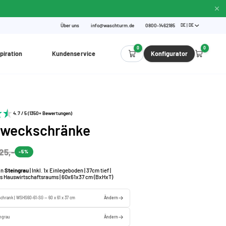
Über uns
info@waschturm.de
0800-1462185
DE | DE
0
0
piration
Kundenservice
Konfigurator
4.7 / 5 (1350+ Bewertungen)
zweckschränke
25,-
-5%
in
Steingrau
| Inkl. 1x Einlegeboden | 37cm tief |
s Hauswirtschaftsraums | 60x61x37 cm (BxHxT)
chrank | WSHS60-61-SG — 60 x 61 x 37 cm
Ändern
ingrau
Ändern