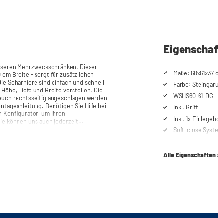
Eigenschaf
unseren Mehrzweckschränken. Dieser
Maße: 60x61x37 
 cm Breite - sorgt für zusätzlichen
Farbe: Steingaru,
 Höhe, Tiefe und Breite verstellen. Die
WSHS60-61-DG
ls auch rechtsseitig angeschlagen werden
Inkl. Griff
n Konfigurator, um Ihren
Inkl. 1x Einlege
e können uns auch jederzeit
Soft-close Syst
Alle Eigenschaften