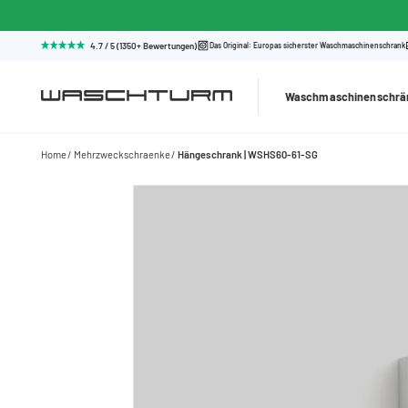
4.7 / 5 (1350+ Bewertungen)
Das Original: Europas sicherster Waschmaschinenschrank
Waschmaschinenschrä
Home
Mehrzweckschraenke
Hängeschrank | WSHS60-61-SG