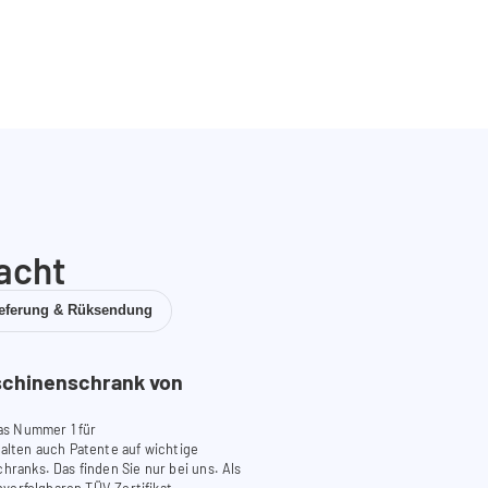
acht
ieferung & Rüksendung
chinenschrank von
as Nummer 1 für
lten auch Patente auf wichtige
anks. Das finden Sie nur bei uns. Als
verfolgbaren TÜV-Zertifikat