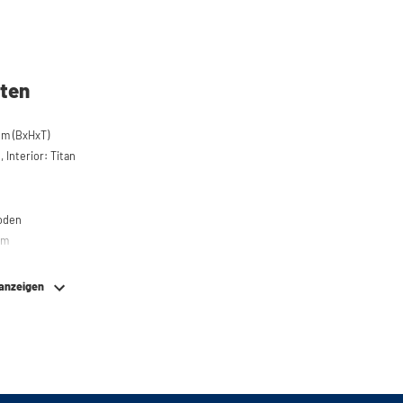
ten
cm (BxHxT)
 Interior: Titan
boden
em
 anzeigen