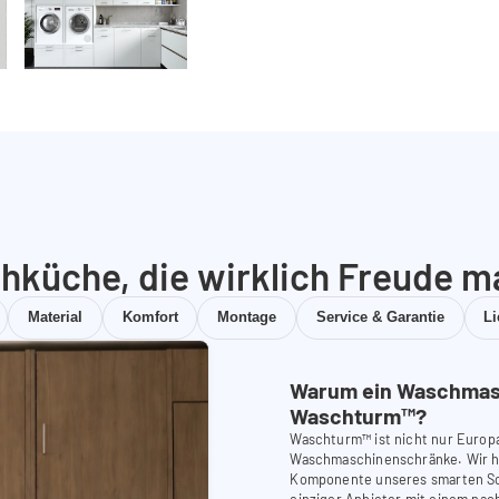
hküche, die wirklich Freude m
Material
Komfort
Montage
Service & Garantie
L
Warum ein Waschmas
Waschturm™?
Waschturm™ ist nicht nur Europ
Waschmaschinenschränke. Wir ha
Komponente unseres smarten Schr
einziger Anbieter mit einem nach