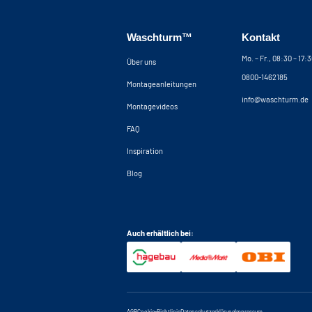
Waschturm™
Kontakt
Mo. – Fr., 08:30 – 17:
Über uns
0800-1462185
Montageanleitungen
info@waschturm.de
Montagevideos
FAQ
Inspiration
Blog
Auch erhältlich bei:
AGB
Cookie-Richtlinie
Datenschutzerklärung
Impressum