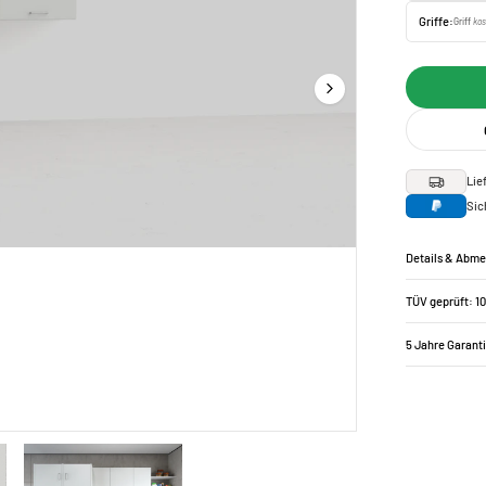
Griffe:
Griff
kos
Lie
Sic
Details & Abm
TÜV geprüft: 1
5 Jahre Garant