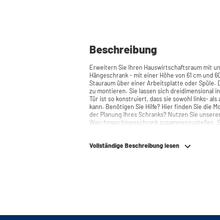
Beschreibung
Erweitern Sie Ihren Hauswirtschaftsraum mit 
Hängeschrank - mit einer Höhe von 61 cm und 60
Stauraum über einer Arbeitsplatte oder Spüle. Die Scharniere sind einfach und schnell
zu montieren. Sie lassen sich dreidimensional in
Tür ist so konstruiert, dass sie sowohl links- a
kann. Benötigen Sie Hilfe? Hier finden Sie die Montageanleitung. Benötigen Sie Hilfe bei
der Planung Ihres Schranks? Nutzen Sie unsere
Waschmaschinenschrank zusammenzustellen. Si
telefonisch oder per Mail erreichen.
Vollständige Beschreibung lesen