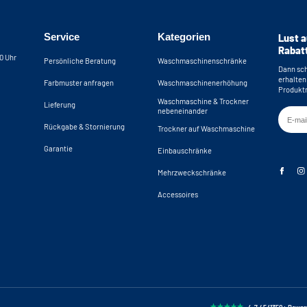
Service
Kategorien
Lust a
Rabat
30 Uhr
Persönliche Beratung
Waschmaschinenschränke
Dann sch
erhalten
Farbmuster anfragen
Waschmaschinenerhöhung
Produktn
Waschmaschine & Trockner
Lieferung
nebeneinander
Rückgabe & Stornierung
Trockner auf Waschmaschine
Garantie
Einbauschränke
Mehrzweckschränke
Accessoires
4.7 / 5 (1350+ Bewe