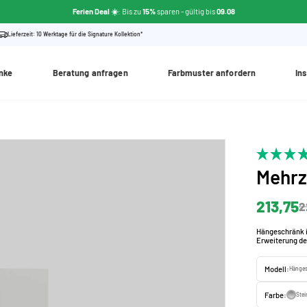
Ferien Deal ☀️
: Bis zu
15%
sparen
- gültig bis
09.08
Lieferzeit: 10 Werktage für die Signature Kollektion*
nke
Beratung anfragen
Farbmuster anfordern
Ins
Mehr
213,75
2
Hängeschränk 
Erweiterung de
Modell:
Hänges
Farbe:
Ste