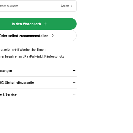
tenlos
auswählen
Ändern
In den Warenkorb
Oder selbst zusammenstellen
ferzeit: In 4-8 Wochen bei Ihnen
her bezahlen mit PayPal - inkl. Käuferschutz
essungen
00% Sicherheitsgarantie
ie & Service