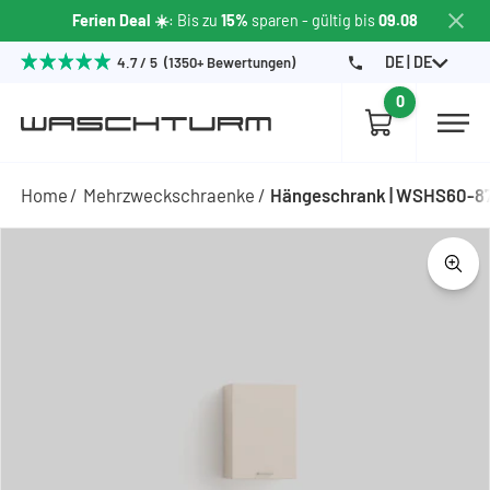
Ferien Deal ☀️
: Bis zu
15%
sparen
- gültig bis
09.08
DE | DE
4.7 / 5 (1350+ Bewertungen)
0
Home
Mehrzweckschraenke
Hängeschrank | WSHS60-8