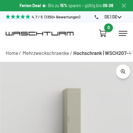
Ferien Deal ☀️
: Bis zu
15%
sparen
- gültig bis
09.08
DE | DE
4.7 / 5 (1350+ Bewertungen)
0
Home
Mehrzweckschraenke
Hochschrank | WSCH207-4