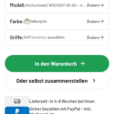
Modell:
Ändern
Hochschrank | WSCH207-45-SA — 45 x 207 x 65 cm
Farbe:
Ändern
Salbeigrün
Griffe:
Ändern
Griff
kostenlos
auswählen
In den Warenkorb
Oder selbst zusammenstellen
Lieferzeit: In 4-8 Wochen bei Ihnen
Sicher bezahlen mit PayPal - inkl.
Käuferschutz