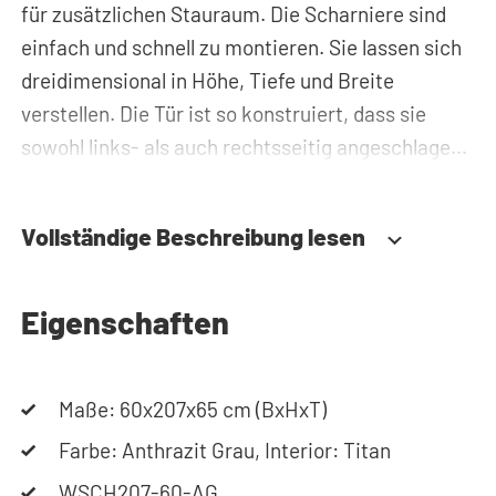
für zusätzlichen Stauraum. Die Scharniere sind
einfach und schnell zu montieren. Sie lassen sich
dreidimensional in Höhe, Tiefe und Breite
verstellen. Die Tür ist so konstruiert, dass sie
sowohl links- als auch rechtsseitig angeschlagen
werden kann.
Vollständige Beschreibung lesen
Benötigen Sie Hilfe? Hier finden Sie die
Montageanleitung. Benötigen Sie Hilfe bei der
Planung Ihres Schranks? Nutzen Sie unseren
Eigenschaften
Konfigurator, um Ihren Waschmaschinenschrank
zusammenzustellen. Sie können uns auch
Maße: 60x207x65 cm (BxHxT)
jederzeit telefonisch oder per Mail erreichen.
Farbe: Anthrazit Grau, Interior: Titan
WSCH207-60-AG