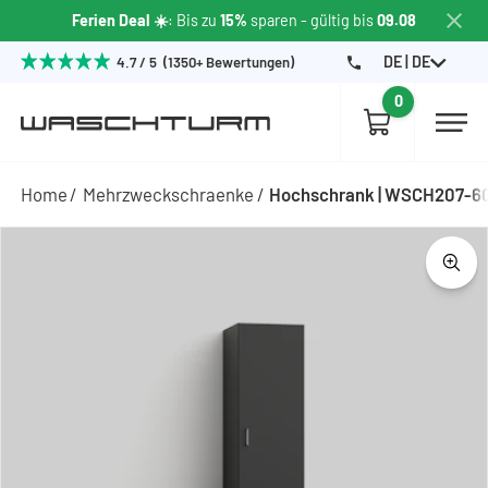
Ferien Deal ☀️
: Bis zu
15%
sparen
- gültig bis
09.08
DE | DE
4.7 / 5 (1350+ Bewertungen)
0
Home
Mehrzweckschraenke
Hochschrank | WSCH207-6