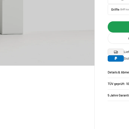
Griffe:
Griff
kos
Lie
Sic
Details & Abm
TÜV geprüft: 1
5 Jahre Garant