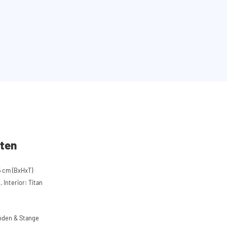
ten
 cm (BxHxT)
 Interior: Titan
boden & Stange