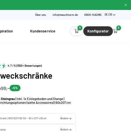
Über uns
info@waschturm.de
0800-1462185
DE | DE
0
0
piration
Kundenservice
Konfigurator
4.7 / 5 (1350+ Bewertungen)
zweckschränke
499,-
-5%
n
Steingrau
| Inkl. 1x Einlegeboden und Stange |
nrichtungsoptionen (siehe Accessoires) | 60x207 cm
hrank | WSCH207-60-SG — 60 x 207 x 65 cm
Ändern
ingrau
Ändern