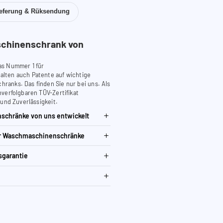
ieferung & Rüksendung
chinenschrank von
as Nummer 1 für
lten auch Patente auf wichtige
anks. Das finden Sie nur bei uns. Als
verfolgbaren TÜV-Zertifikat
 und Zuverlässigkeit.
schränke von uns entwickelt
ür Waschmaschinenschränke
sgarantie