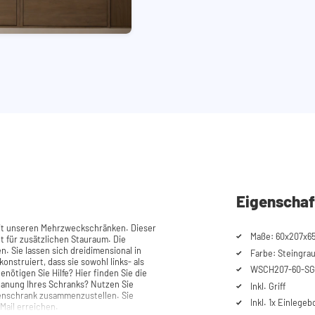
Eigenschaf
it unseren Mehrzweckschränken. Dieser
Maße: 60x207x65
für zusätzlichen Stauraum. Die
n. Sie lassen sich dreidimensional in
Farbe: Steingrau,
konstruiert, dass sie sowohl links- als
WSCH207-60-SG
Inkl. Griff
enschrank zusammenzustellen. Sie
Inkl. 1x Einlege
Mail erreichen.