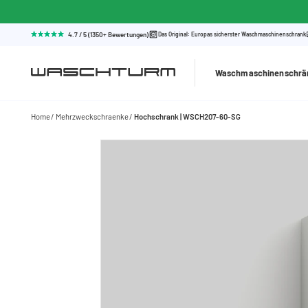
4.7 / 5 (1350+ Bewertungen)
Das Original: Europas sicherster Waschmaschinenschrank
Waschmaschinenschrä
Home
Mehrzweckschraenke
Hochschrank | WSCH207-60-SG