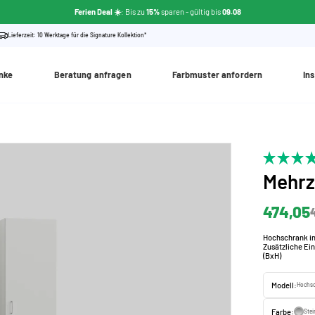
Ferien Deal ☀️
: Bis zu
15%
sparen
- gültig bis
09.08
Lieferzeit: 10 Werktage für die Signature Kollektion*
nke
Beratung anfragen
Farbmuster anfordern
Ins
Mehr
474,05
Hochschrank i
Zusätzliche Ei
(BxH)
Modell:
Hochsc
Farbe:
Ste