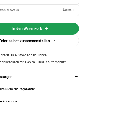
tenlos
auswählen
Ändern
In den Warenkorb
Oder selbst zusammenstellen
ferzeit: In 4-8 Wochen bei Ihnen
her bezahlen mit PayPal - inkl. Käuferschutz
essungen
00% Sicherheitsgarantie
ie & Service