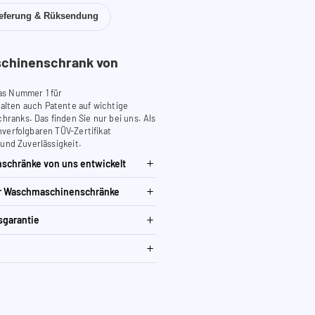
ieferung & Rüksendung
chinenschrank von
as Nummer 1 für
lten auch Patente auf wichtige
anks. Das finden Sie nur bei uns. Als
verfolgbaren TÜV-Zertifikat
 und Zuverlässigkeit.
schränke von uns entwickelt
ür Waschmaschinenschränke
sgarantie