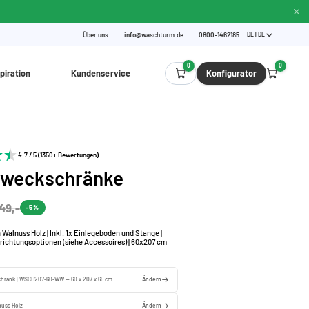
Über uns
info@waschturm.de
0800-1462185
DE | DE
0
0
piration
Kundenservice
Konfigurator
4.7 / 5 (1350+ Bewertungen)
zweckschränke
49,-
-5%
Walnuss Holz | Inkl. 1x Einlegeboden und Stange |
nrichtungsoptionen (siehe Accessoires) | 60x207 cm
hrank | WSCH207-60-WW — 60 x 207 x 65 cm
Ändern
nuss Holz
Ändern