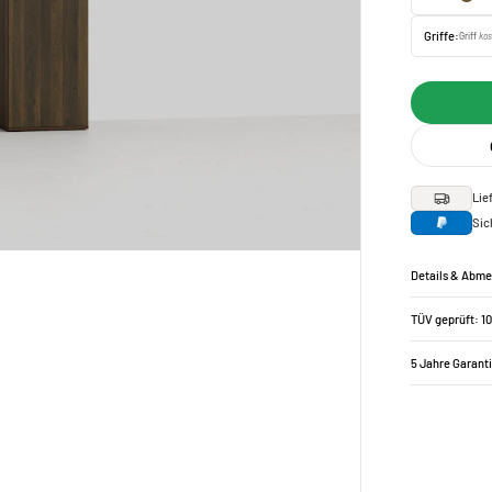
Griffe:
Griff
kos
Lie
Sic
Details & Abm
TÜV geprüft: 1
5 Jahre Garant