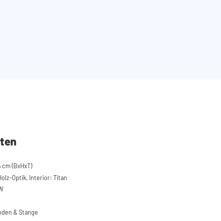
ten
 cm (BxHxT)
lz-Optik, Interior: Titan
W
boden & Stange