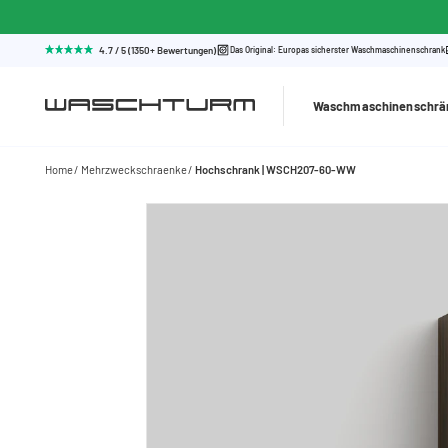
4.7 / 5 (1350+ Bewertungen)
Das Original: Europas sicherster Waschmaschinenschrank
Waschmaschinenschrä
Home
Mehrzweckschraenke
Hochschrank | WSCH207-60-WW