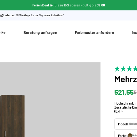
Ferien Deal ☀️
: Bis zu
15%
sparen
- gültig bis
09.08
Lieferzeit: 10 Werktage für die Signature Kollektion*
nke
Beratung anfragen
Farbmuster anfordern
Ins
Mehr
521,55
5
Hochschrank in 
Zusätzliche Ei
(BxH)
Modell:
Hochsc
Farbe:
Wal