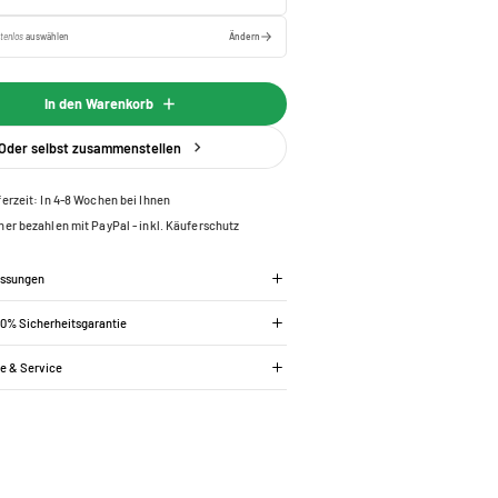
tenlos
auswählen
Ändern
In den Warenkorb
Oder selbst zusammenstellen
ferzeit: In 4-8 Wochen bei Ihnen
her bezahlen mit PayPal - inkl. Käuferschutz
essungen
00% Sicherheitsgarantie
ie & Service