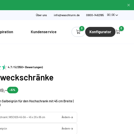
Über uns
info@waschturm.de
0800-1462185
DE | DE
0
0
piration
Kundenservice
Konfigurator
4.7 / 5 (1350+ Bewertungen)
zweckschränke
99,-
-5%
 Salbeigrün für den Hochschrank mit 45 cm Breite |
)
chrank | WSCH26-45-SA — 45 x 26 x 65 cm
Ändern
beigrün
Ändern