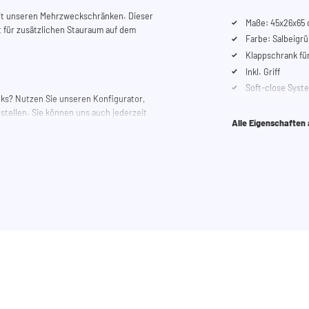
it unseren Mehrzweckschränken. Dieser
Maße: 45x26x65 
t für zusätzlichen Stauraum auf dem
Farbe: Salbeigrü
Klappschrank f
Inkl. Griff
Soft-close Syst
anks? Nutzen Sie unseren Konfigurator,
ellen. Sie können uns auch jederzeit
Alle Eigenschaften