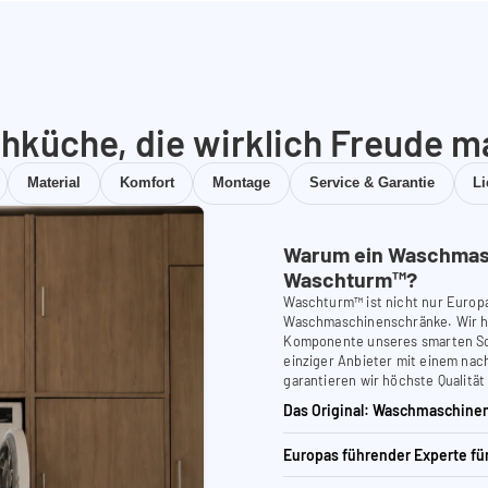
hküche, die wirklich Freude m
Material
Komfort
Montage
Service & Garantie
L
Warum ein Waschmas
Waschturm™?
Waschturm™ ist nicht nur Europ
Waschmaschinenschränke. Wir ha
Komponente unseres smarten Schr
einziger Anbieter mit einem nach
garantieren wir höchste Qualität
Das Original: Waschmaschinen
Europas führender Experte f