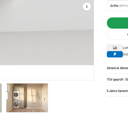
Griffe:
Griff
kos
Lie
Sic
Details & Abm
TÜV geprüft: 1
5 Jahre Garant