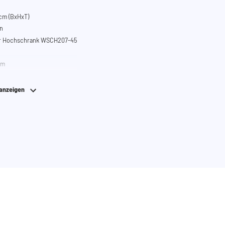
cm (BxHxT)
n
ür Hochschrank WSCH207-45
em
 anzeigen