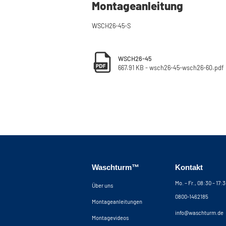
Montageanleitung
WSCH26-45-S
WSCH26-45
667.91 KB - wsch26-45-wsch26-60.pdf
Waschturm™
Kontakt
Mo. – Fr., 08:30 – 17:
Über uns
0800-1462185
Montageanleitungen
info@waschturm.de
Montagevideos