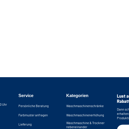
Service
Kategorien
Lust a
Rabat
30 Uhr
Persönliche Beratung
Waschmaschinenschränke
Dann sch
erhalten
Farbmuster anfragen
Waschmaschinenerhöhung
Produktn
Waschmaschine & Trockner
Lieferung
nebeneinander