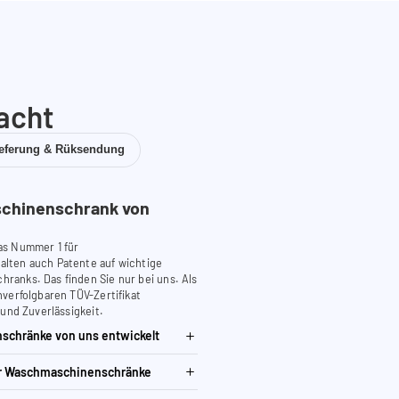
acht
ieferung & Rüksendung
chinenschrank von
as Nummer 1 für
lten auch Patente auf wichtige
anks. Das finden Sie nur bei uns. Als
verfolgbaren TÜV-Zertifikat
 und Zuverlässigkeit.
schränke von uns entwickelt
ür Waschmaschinenschränke