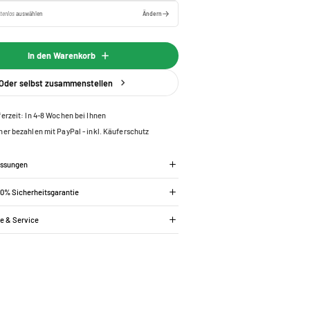
tenlos
auswählen
Ändern
In den Warenkorb
Oder selbst zusammenstellen
ferzeit: In 4-8 Wochen bei Ihnen
her bezahlen mit PayPal - inkl. Käuferschutz
essungen
00% Sicherheitsgarantie
ie & Service