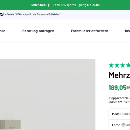
Ferien Deal ☀️
: Bis zu
15%
sparen
- gültig bis
09.08
Lieferzeit: 10 Werktage für die Signature Kollektion*
nke
Beratung anfragen
Farbmuster anfordern
Ins
Mehr
189,05
1
Klappschrank in
45x26 cm (BxH
Modell:
Klapps
Farbe:
Sal