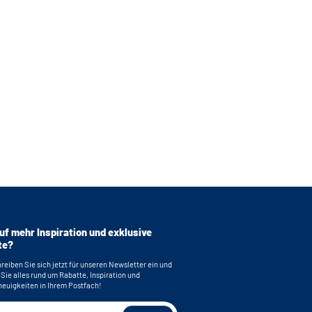
uf mehr Inspiration und exklusive
te?
reiben Sie sich jetzt für unseren Newsletter ein und
 Sie alles rund um Rabatte, Inspiration und
euigkeiten in Ihrem Postfach!