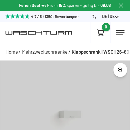
Ferien Deal ☀️
: Bis zu
15%
sparen
- gültig bis
09.08
DE | DE
4.7 / 5 (1350+ Bewertungen)
0
Home
Mehrzweckschraenke
Klappschrank | WSCH26-6