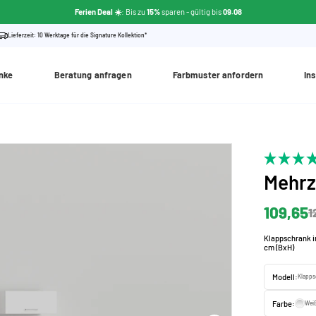
Ferien Deal ☀️
: Bis zu
15%
sparen
- gültig bis
09.08
Lieferzeit: 10 Werktage für die Signature Kollektion*
nke
Beratung anfragen
Farbmuster anfordern
Ins
Mehr
109,65
1
Klappschrank 
cm (BxH)
Modell:
Klapps
Farbe:
Wei