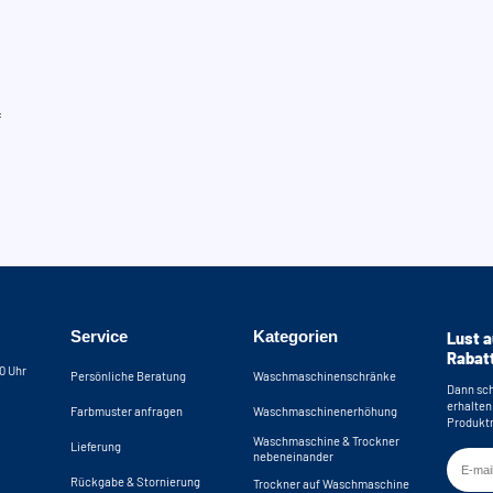
f
Service
Kategorien
Lust a
Rabat
30 Uhr
Persönliche Beratung
Waschmaschinenschränke
Dann sch
erhalten
Farbmuster anfragen
Waschmaschinenerhöhung
Produktn
Waschmaschine & Trockner
Lieferung
nebeneinander
Rückgabe & Stornierung
Trockner auf Waschmaschine