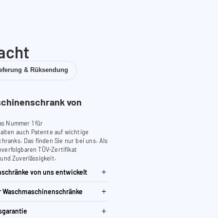
acht
ieferung & Rüksendung
chinenschrank von
as Nummer 1 für
lten auch Patente auf wichtige
anks. Das finden Sie nur bei uns. Als
verfolgbaren TÜV-Zertifikat
 und Zuverlässigkeit.
schränke von uns entwickelt
ür Waschmaschinenschränke
sgarantie