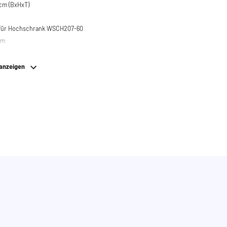
cm (BxHxT)
 für Hochschrank WSCH207-60
em
 anzeigen