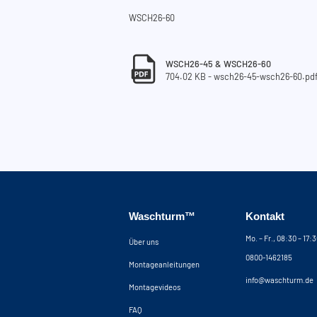
WSCH26-60
WSCH26-45 & WSCH26-60
704.02 KB - wsch26-45-wsch26-60.pd
Waschturm™
Kontakt
Mo. – Fr., 08:30 – 17:
Über uns
0800-1462185
Montageanleitungen
info@waschturm.de
Montagevideos
FAQ