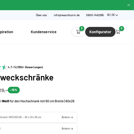
Über uns
info@waschturm.de
0800-1462185
DE | DE
0
0
piration
Kundenservice
Konfigurator
4.7 / 5 (1350+ Bewertungen)
zweckschränke
29,-
-15%
in
Weiß
für den Hochschrank mit 60 cm Breite | 60x26
chrank | WSCH26-60 — 60 x 26 x 65 cm
Ändern
ß
Ändern