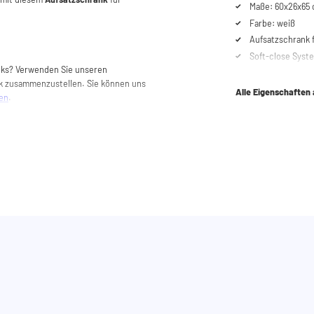
Maße: 60x26x65 
Farbe: weiß
Aufsatzschrank
Soft-close Syst
anks? Verwenden Sie unseren
k zusammenzustellen. Sie können uns
Alle Eigenschaften
hen
.