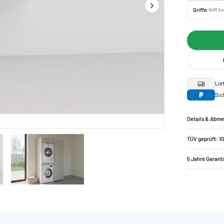
Griffe:
Griff
kos
Lie
Sic
Details & Abm
TÜV geprüft: 1
5 Jahre Garant