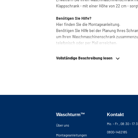
Klappschrank - mit einer Höhe von 22 cm - sorg
Benötigen Sie Hilfe?
Hier finden Sie die Montageanleitung.
Benötigen Sie Hilfe bei der Planung Ihres Schr
um Ihren Waschmaschinenschrank zusammenzust
telefonisch oder per Mail erreichen.
Vollständige Beschreibung lesen
Waschturm™
Kontakt
Mo. – Fr., 08:30 – 17:
Über uns
0800-1462185
Montageanleitungen