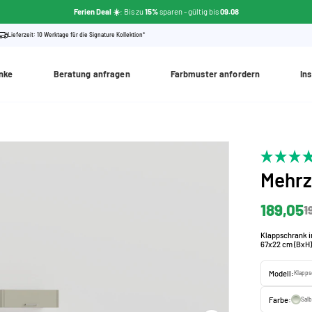
Ferien Deal ☀️
: Bis zu
15%
sparen
- gültig bis
09.08
Lieferzeit: 10 Werktage für die Signature Kollektion*
nke
Beratung anfragen
Farbmuster anfordern
Ins
Mehr
189,05
1
Klappschrank 
67x22 cm (BxH
Modell:
Klapps
Farbe:
Sal