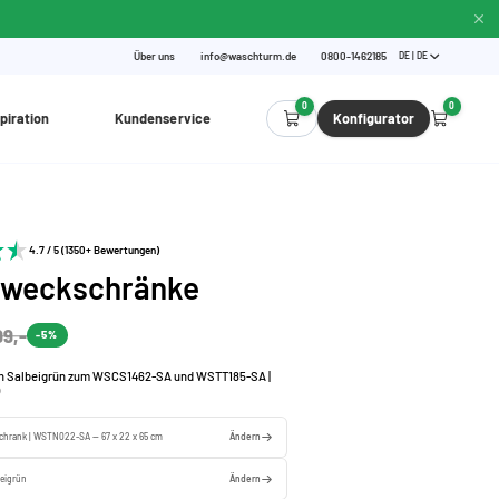
Über uns
info@waschturm.de
0800-1462185
DE | DE
0
0
piration
Kundenservice
Konfigurator
4.7 / 5 (1350+ Bewertungen)
zweckschränke
99,-
-5%
in Salbeigrün zum WSCS1462-SA und WSTT185-SA |
)
chrank | WSTN022-SA — 67 x 22 x 65 cm
Ändern
beigrün
Ändern