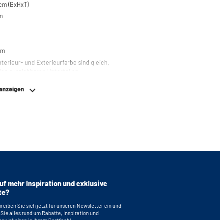
cm (BxHxT)
n
em
nterieur- und Exterieurfarbe sind gleich,
en ausziehbaren Unterteilen.
 anzeigen
uf mehr Inspiration und exklusive
te?
reiben Sie sich jetzt für unseren Newsletter ein und
 Sie alles rund um Rabatte, Inspiration und