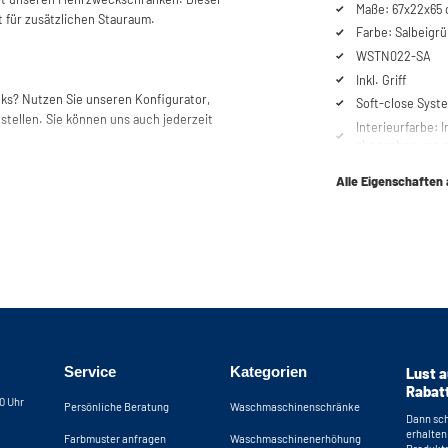
Maße: 67x22x65 
t für zusätzlichen Stauraum.
Farbe: Salbeigrü
WSTN022-SA
Inkl. Griff
anks? Nutzen Sie unseren Konfigurator,
Soft-close Syst
ellen. Sie können uns auch jederzeit
Interieurfarbe: I
abgesehen von d
Alle Eigenschaften
Service
Kategorien
Lust a
Rabat
30 Uhr
Persönliche Beratung
Waschmaschinenschränke
Dann sch
erhalten
Farbmuster anfragen
Waschmaschinenerhöhung