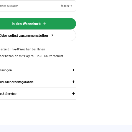
tenlos
auswählen
Ändern
In den Warenkorb
Oder selbst zusammenstellen
ferzeit: In 4-8 Wochen bei Ihnen
her bezahlen mit PayPal - inkl. Käuferschutz
essungen
00% Sicherheitsgarantie
ie & Service