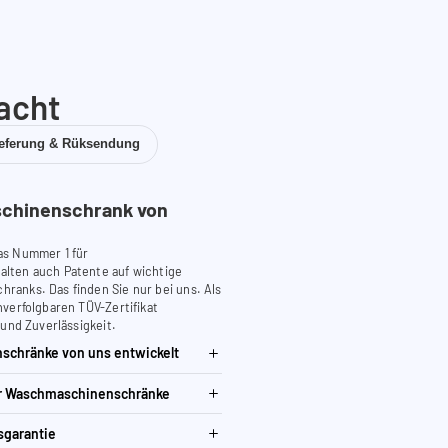
acht
ieferung & Rüksendung
chinenschrank von
as Nummer 1 für
lten auch Patente auf wichtige
anks. Das finden Sie nur bei uns. Als
verfolgbaren TÜV-Zertifikat
 und Zuverlässigkeit.
schränke von uns entwickelt
ür Waschmaschinenschränke
sgarantie