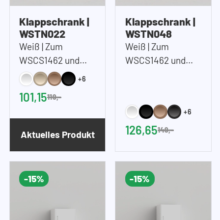
Klappschrank |
Klappschrank |
WSTN022
WSTN048
Weiß | Zum
Weiß | Zum
WSCS1462 und
WSCS1462 und
WSTT185 | 67x22
WSTT185 | 67x48
+6
cm (BxH)
cm (BxH)
101,15
119,-
+6
126,65
149,-
Aktuelles Produkt
-15%
-15%