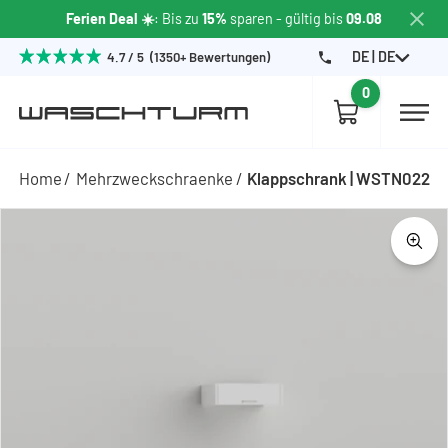
Ferien Deal ☀️
: Bis zu
15%
sparen
- gültig bis
09.08
DE | DE
4.7 / 5 (1350+ Bewertungen)
0
Home
Mehrzweckschraenke
Klappschrank | WSTN022