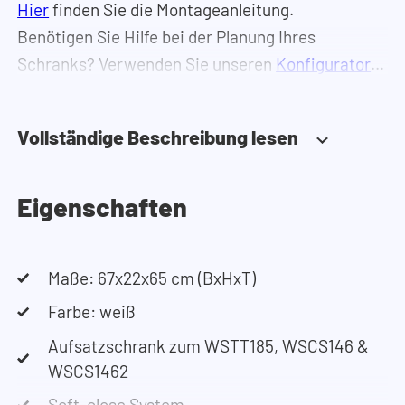
Hier
finden Sie die Montageanleitung.
Benötigen Sie Hilfe bei der Planung Ihres
Schranks? Verwenden Sie unseren
Konfigurator
,
um Ihren Waschmaschinenschrank
zusammenzustellen. Sie können uns auch
Vollständige Beschreibung lesen
jederzeit
telefonisch oder per Mail erreichen
.
Eigenschaften
Maße: 67x22x65 cm (BxHxT)
Farbe: weiß
Aufsatzschrank zum WSTT185, WSCS146 &
WSCS1462
Soft-close System