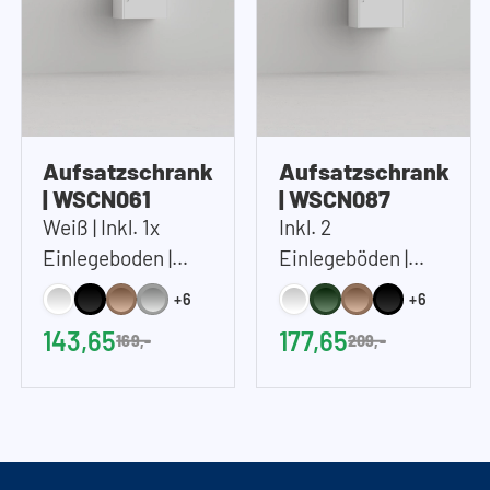
Aufsatzschrank
Aufsatzschrank
| WSCN061
| WSCN087
Weiß | Inkl. 1x
Inkl. 2
Einlegeboden |
Einlegeböden |
67x61 cm (BxH)
Höhe 87 cm
+6
+6
143,65
177,65
169,-
209,-