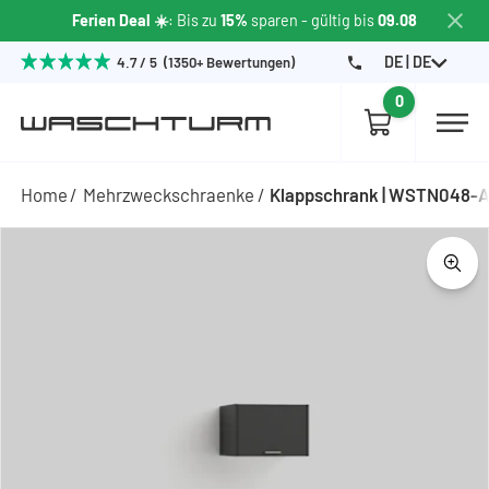
Ferien Deal ☀️
: Bis zu
15%
sparen
- gültig bis
09.08
DE | DE
4.7 / 5 (1350+ Bewertungen)
0
Home
Mehrzweckschraenke
Klappschrank | WSTN048-