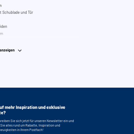
n
t Schublade und Tür
böden
em
nterieur- und Exterieurfarbe sind gleich,
en ausziehbaren Unterteilen.
 anzeigen
uszüge: Anthrazit
uf mehr Inspiration und exklusive
te?
reiben Sie sich jetzt für unseren Newsletter ein und
 Sie alles rund um Rabatte, Inspiration und
euigkeiten in Ihrem Postfach!