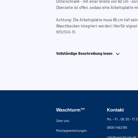
Unterschrank - mit einer Breite von 60 cm - sor
Oberseite ist offen, sodass eine Arbeitsplatte
Achtung: Die Arbeitsplatte muss 66 cm tief sei
Waschbecken integriert werden! Hierfür eigne
WSUS45-10.
Die Scharniere sind einfach und schnell zu mont
Höhe, Tiefe und Breite verstellen. Die Tür ist so 
Vollständige Beschreibung lesen
auch rechtsseitig angeschlagen werden kann.
Benötigen Sie Hilfe?
Hier finden Sie die Montageanleitung.
Benötigen Sie Hilfe bei der Planung Ihres Schr
um Ihren Waschmaschinenschrank zusammenzust
telefonisch oder per Mail erreichen.
Waschturm™
Kontakt
Mo. – Fr., 08:30 – 17:
Über uns
0800-1462185
Montageanleitungen
info@waschturm.de