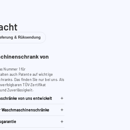
acht
ieferung & Rüksendung
chinenschrank von
as Nummer 1 für
lten auch Patente auf wichtige
anks. Das finden Sie nur bei uns. Als
verfolgbaren TÜV-Zertifikat
 und Zuverlässigkeit.
schränke von uns entwickelt
ür Waschmaschinenschränke
sgarantie