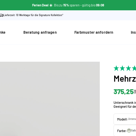
Ferien Deal ☀️
: Bis zu
15%
sparen
- gültig bis
09.08
Lieferzeit: 10 Werktage für die Signature Kollektion*
nke
Beratung anfragen
Farbmuster anfordern
Ins
Mehr
375,25
3
Unterschrank in
Geeignet für de
Modell:
Unters
Farbe:
Sal