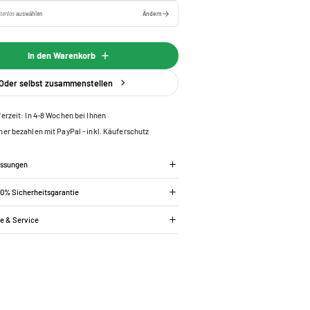
tenlos
auswählen
Ändern
In den Warenkorb
Oder selbst zusammenstellen
ferzeit: In 4-8 Wochen bei Ihnen
her bezahlen mit PayPal - inkl. Käuferschutz
essungen
00% Sicherheitsgarantie
ie & Service