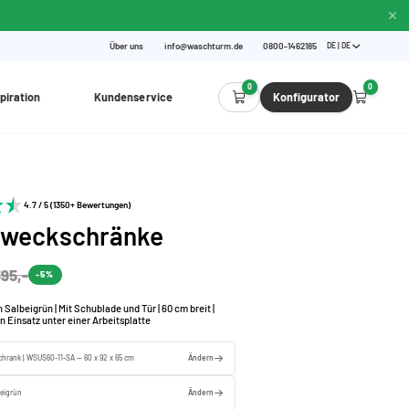
Über uns
info@waschturm.de
0800-1462185
DE | DE
0
0
piration
Kundenservice
Konfigurator
4.7 / 5 (1350+ Bewertungen)
zweckschränke
95,-
-5%
 Salbeigrün | Mit Schublade und Tür | 60 cm breit |
n Einsatz unter einer Arbeitsplatte
chrank | WSUS60-11-SA — 60 x 92 x 65 cm
Ändern
beigrün
Ändern