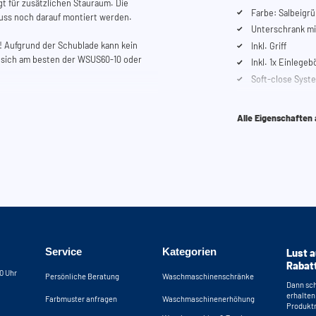
gt für zusätzlichen Stauraum. Die
Farbe: Salbeigrü
 muss noch darauf montiert werden.
Unterschrank mi
n! Aufgrund der Schublade kann kein
Inkl. Griff
t sich am besten der WSUS60-10 oder
Inkl. 1x Einlege
Soft-close Syst
Interieurfarbe: I
ieren. Sie lassen sich dreidimensional in
abgesehen von d
konstruiert, dass sie sowohl links- als
Alle Eigenschaften
Interieurfarbe A
anks? Nutzen Sie unseren Konfigurator,
ellen. Sie können uns auch jederzeit
Service
Kategorien
Lust a
Rabat
30 Uhr
Persönliche Beratung
Waschmaschinenschränke
Dann sch
erhalten
Farbmuster anfragen
Waschmaschinenerhöhung
Produktn