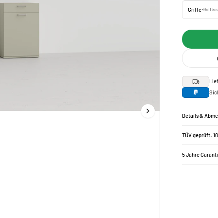
Griffe:
Griff
kos
Lie
Sic
Details & Abm
TÜV geprüft: 1
5 Jahre Garant