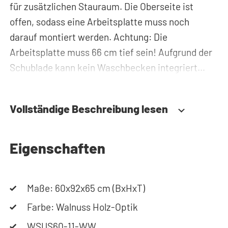
für zusätzlichen Stauraum. Die Oberseite ist
offen, sodass eine Arbeitsplatte muss noch
darauf montiert werden. Achtung: Die
Arbeitsplatte muss 66 cm tief sein! Aufgrund der
Schublade kann kein Waschbecken integriert
werden! Hierfür eignet sich am besten der
WSUS60-10 oder WSUS45-10. Die Scharniere sind
Vollständige Beschreibung lesen
einfach und schnell zu montieren. Sie lassen sich
dreidimensional in Höhe, Tiefe und Breite
verstellen. Die Tür ist so konstruiert, dass sie
Eigenschaften
sowohl links- als auch rechtsseitig angeschlagen
werden kann.
Maße: 60x92x65 cm (BxHxT)
Benötigen Sie Hilfe? Hier finden Sie die
Farbe: Walnuss Holz-Optik
Montageanleitung. Benötigen Sie Hilfe bei der
WSUS60-11-WW