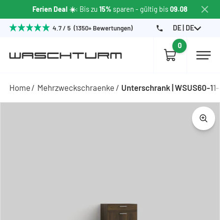
Ferien Deal ☀️
: Bis zu
15%
sparen
- gültig bis
09.08
DE | DE
4.7 / 5 (1350+ Bewertungen)
0
Home
Mehrzweckschraenke
Unterschrank | WSUS60-1