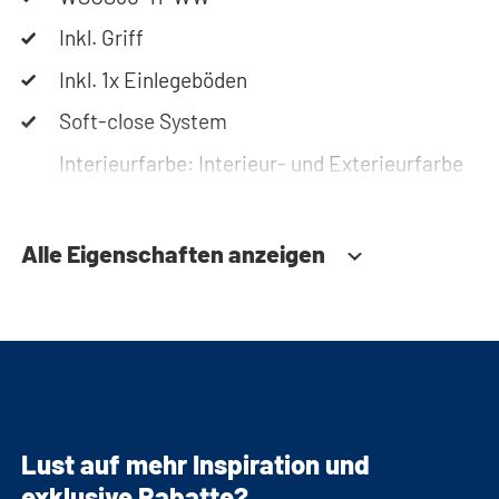
Planung Ihres Schranks? Nutzen Sie unseren
Inkl. Griff
Konfigurator, um Ihren Waschmaschinenschrank
Inkl. 1x Einlegeböden
zusammenzustellen. Sie können uns auch
jederzeit telefonisch oder per Mail erreichen.
Soft-close System
Interieurfarbe: Interieur- und Exterieurfarbe
sind gleich, abgesehen von den ausziehbaren
Unterteilen.
Alle Eigenschaften anzeigen
Interieurfarbe Auszüge: Anthrazit
Lust auf mehr Inspiration und
exklusive Rabatte?