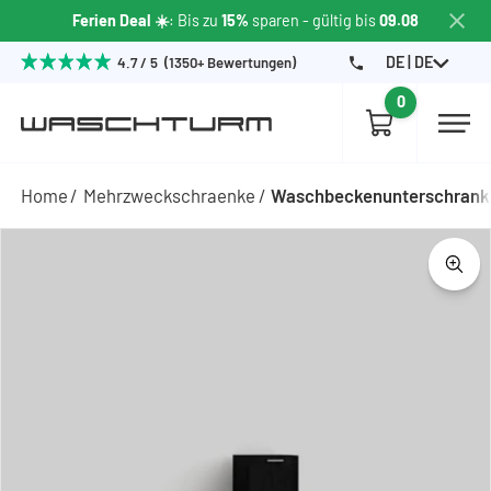
Ferien Deal ☀️
: Bis zu
15%
sparen
- gültig bis
09.08
DE | DE
4.7 / 5 (1350+ Bewertungen)
0
Home
Mehrzweckschraenke
Waschbeckenunterschrank