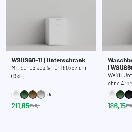
WSUS60-11 | Unterschrank
Waschbe
| WSUS6
Mit Schublade & Tür | 60x92 cm
Weiß | Un
(BxH)
ohne Arbei
60x92 cm 
+6
211,65
186,15
249,-
219