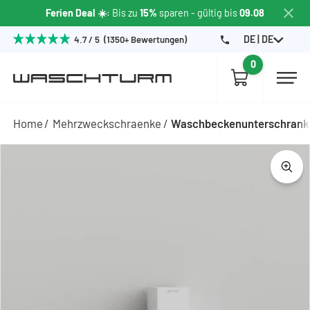
Ferien Deal ☀️
: Bis zu
15%
sparen
- gültig bis
09.08
DE | DE
4.7 / 5 (1350+ Bewertungen)
0
Home
Mehrzweckschraenke
Waschbeckenunterschrank