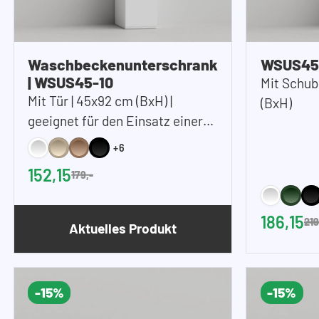
Waschbeckenunterschrank
WSUS45-
| WSUS45-10
Mit Schub
Mit Tür | 45x92 cm (BxH) |
(BxH)
geeignet für den Einsatz einer
Spüle
+6
152,15
179,-
186,15
219
Aktuelles Produkt
-15%
-15%