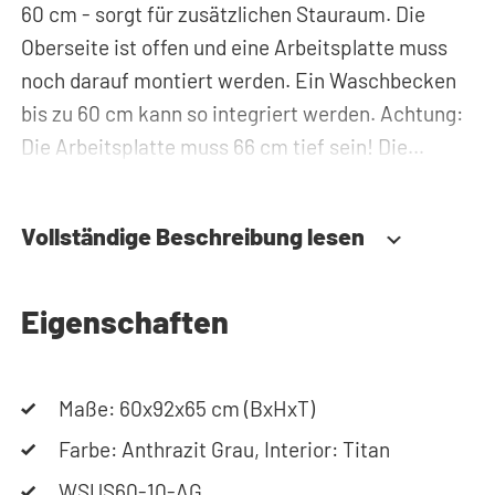
60 cm - sorgt für zusätzlichen Stauraum. Die
Oberseite ist offen und eine Arbeitsplatte muss
noch darauf montiert werden. Ein Waschbecken
bis zu 60 cm kann so integriert werden. Achtung:
Die Arbeitsplatte muss 66 cm tief sein! Die
Scharniere sind einfach und schnell zu montieren.
Sie lassen sich dreidimensional in Höhe, Tiefe und
Vollständige Beschreibung lesen
Breite verstellen. Die Tür ist so konstruiert, dass
sie sowohl links- als auch rechtsseitig
angeschlagen werden kann. Benötigen Sie Hilfe?
Eigenschaften
Hier finden Sie die Montageanleitung. Benötigen
Sie Hilfe bei der Planung Ihres Schranks? Nutzen
Maße: 60x92x65 cm (BxHxT)
Sie unseren Konfigurator, um Ihren
Waschmaschinenschrank zusammenzustellen.
Farbe: Anthrazit Grau, Interior: Titan
Sie können uns auch jederzeit telefonisch oder
WSUS60-10-AG