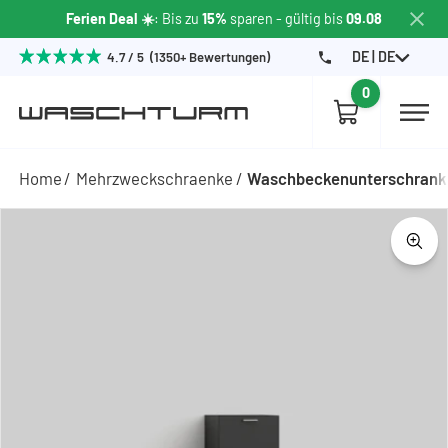
Ferien Deal ☀️
: Bis zu
15%
sparen
- gültig bis
09.08
DE | DE
4.7 / 5 (1350+ Bewertungen)
0
Home
Mehrzweckschraenke
Waschbeckenunterschrank