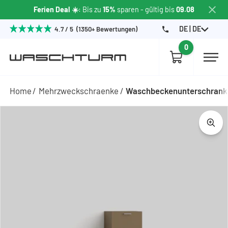
Ferien Deal ☀️
: Bis zu
15%
sparen
- gültig bis
09.08
DE | DE
4.7 / 5 (1350+ Bewertungen)
0
Home
Mehrzweckschraenke
Waschbeckenunterschrank