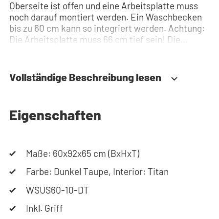
Oberseite ist offen und eine Arbeitsplatte muss
noch darauf montiert werden. Ein Waschbecken
bis zu 60 cm kann so integriert werden. Achtung:
Die Arbeitsplatte muss 66 cm tief sein! Die
Scharniere sind einfach und schnell zu montieren.
Sie lassen sich dreidimensional in Höhe, Tiefe und
Breite verstellen. Die Tür ist so konstruiert, dass
Vollständige Beschreibung lesen
sie sowohl links- als auch rechtsseitig
angeschlagen werden kann. Benötigen Sie Hilfe?
Hier finden Sie die Montageanleitung. Benötigen
Eigenschaften
Sie Hilfe bei der Planung Ihres Schranks? Nutzen
Sie unseren Konfigurator, um Ihren
Waschmaschinenschrank zusammenzustellen.
Sie können uns auch jederzeit telefonisch oder
Maße: 60x92x65 cm (BxHxT)
per Mail erreichen.
Farbe: Dunkel Taupe, Interior: Titan
WSUS60-10-DT
Inkl. Griff