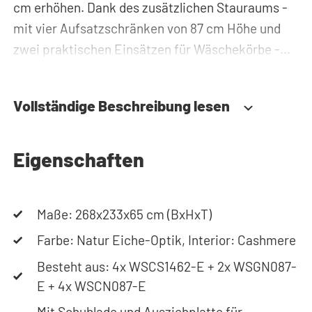
cm erhöhen. Dank des zusätzlichen Stauraums -
mit vier Aufsatzschränken von 87 cm Höhe und
zwei praktischen Einsätzen für Wäschekörbe -
können Sie Waschmittel, Putzzeug oder
Wäschekörbe problemlos verstauen und haben
Vollständige Beschreibung lesen
diese immer griffbereit. Zudem werden alle Rohre
und Leitungen hinter der Schrankwand versteckt.
Somit sorgt der Waschmaschinenschrank für
Eigenschaften
einen aufgeräumten Hauswirtschaftsraum.
Maße: 268x233x65 cm (BxHxT)
Durch die spezielle Konstruktion des Gehäuses
werden Vibrationen von Waschmaschine und
Farbe: Natur Eiche-Optik, Interior: Cashmere
Trockner absorbiert. Des Weiteren ist der
Besteht aus: 4x WSCS1462-E + 2x WSGN087-
Waschmaschinenschrank aus 22 mm starkem,
E + 4x WSCN087-E
hochwertigem Plattenmaterial mit
Mit Schublade und Ausziehplatte für