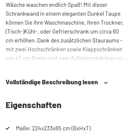
Wäsche waschen endlich Spaß! Mit dieser
Schrankwand in einem eleganten Dunkel Taupe
können Sie Ihre Waschmaschine, Ihren Trockner,
(Tisch-)Kühl-, oder Gefrierschrank um circa 60
cm erhöhen. Dank des zusätzlichen Stauraums -
mit zwei Hochschränken sowie Klappschränken
von 45 cm Breite und zwei Aufsatzschränken von
87 cm Höhe - können Sie Waschmittel, Putzzeug
oder Wäschekörbe problemlos verstauen und
Vollständige Beschreibung lesen
haben diese immer griffbereit. Zudem werden alle
Rohre und Leitungen hinter der Schrankwand
versteckt. Somit sorgt der
Eigenschaften
Waschmaschinenschrank für einen aufgeräumten
Hauswirtschaftsraum.
Maße: 224x233x65 cm (BxHxT)