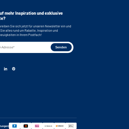
ankerungen für eine sichere Montage
terung mit Einlegeböden und/oder
uf mehr Inspiration und exklusive
te?
55,2 x 30,5 (funktionale Aufbewahrungshöhe) x
reiben Sie sich jetzt für unseren Newsletter ein und
 Sie alles rund um Rabatte, Inspiration und
r Waschmaschine: 62 x 86 x 65 cm (BxHxT)
euigkeiten in Ihrem Postfach!
hinenfüße: 59.1 cm
n ca. 60 cm erhöht
rtungen)