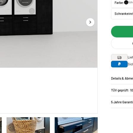
Farbe:
Sch
Schrankeinr
Lie
Sic
Details & Abm
TÜV geprüft: 1
5 Jahre Garant