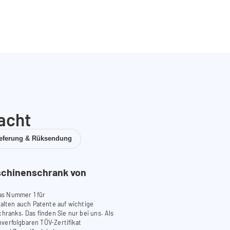
acht
ieferung & Rüksendung
chinenschrank von
as Nummer 1 für
lten auch Patente auf wichtige
anks. Das finden Sie nur bei uns. Als
verfolgbaren TÜV-Zertifikat