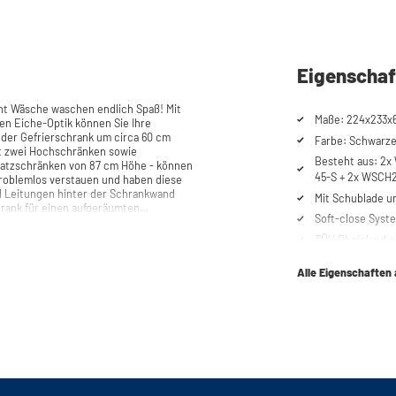
Eigenschaf
t Wäsche waschen endlich Spaß! Mit
Maße: 224x233x6
en Eiche-Optik können Sie Ihre
oder Gefrierschrank um circa 60 cm
Farbe: Schwarze 
it zwei Hochschränken sowie
Besteht aus: 2
satzschränken von 87 cm Höhe - können
45-S + 2x WSCH
roblemlos verstauen und haben diese
d Leitungen hinter der Schrankwand
Mit Schublade u
rank für einen aufgeräumten
Soft-close Syst
sorbiert. Des Weiteren ist der
TÜV-Rheinland ze
chwertigem Plattenmaterial mit
Kippsicherung
vielen Bad- und Küchenschränken
Alle Eigenschaften
r Metallgrundplatte mit hochgezogenen
Lüftungsgitter
e eindringen kann. Diese Kombination
Belastung bis 12
r nicht wasserdicht. Einen weiteren
erstellt, dass Ihre Maschinen nicht aus
Höhenverstellba
chmaschinenschränke auch auf unebenen
Vibrationsabsor
ußerdem mit höhenverstellbaren Füßen
Keine Rückwand
e, an der die Maschine Ihren Platz
Anschließen der
en genügend Platz für die Leitungen zu