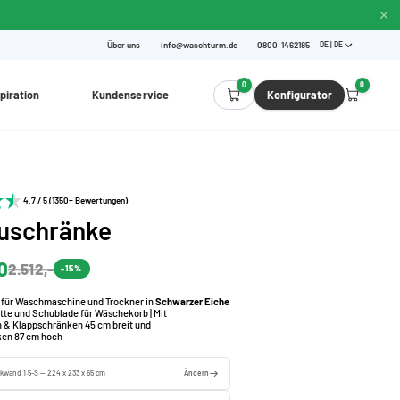
Über uns
info@waschturm.de
0800-1462185
DE | DE
0
0
piration
Kundenservice
Konfigurator
4.7 / 5 (1350+ Bewertungen)
uschränke
0
2.512,-
-15%
für Waschmaschine und Trockner in
Schwarzer Eiche
atte und Schublade für Wäschekorb | Mit
 & Klappschränken 45 cm breit und
ken 87 cm hoch
kwand 1.5-S — 224 x 233 x 65 cm
Ändern