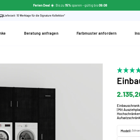
Ferien Deal ☀️
: Bis zu
15%
sparen
- gültig bis
09.08
Lieferzeit: 10 Werktage für die Signature Kollektion*
nke
Beratung anfragen
Farbmuster anfordern
Ins
Einba
2.135,2
Einbauschrank 
| Mit Ausziehpl
Hochschränken
Aufsatzschrän
Modell:
Schran