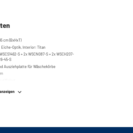
ten
5 cm (BxHxT)
Eiche-Optik, Interior: Titan
x WSCS1462-S + 2x WSCN087-S + 2x WSCH207-
26-45-S
nd Ausziehplatte für Wäschekörbe
em
rtifiziert
 anzeigen
0 kg
re Füße aus Edelstahl
bierend
 bei WSCS1462/WSTT185 für problemloses
 Maschinen