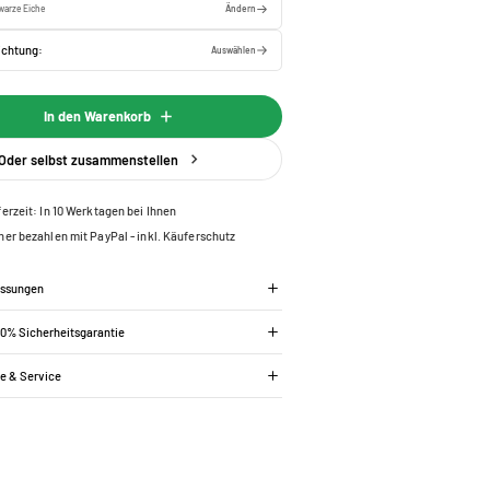
warze Eiche
Ändern
ichtung:
Auswählen
In den Warenkorb
Oder selbst zusammenstellen
ferzeit: In 10 Werktagen bei Ihnen
her bezahlen mit PayPal - inkl. Käuferschutz
essungen
00% Sicherheitsgarantie
ie & Service